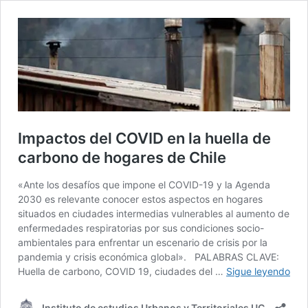
Impactos del COVID en la huella de
carbono de hogares de Chile
«Ante los desafíos que impone el COVID-19 y la Agenda
2030 es relevante conocer estos aspectos en hogares
situados en ciudades intermedias vulnerables al aumento de
enfermedades respiratorias por sus condiciones socio-
ambientales para enfrentar un escenario de crisis por la
pandemia y crisis económica global». PALABRAS CLAVE:
Imp
Huella de carbono, COVID 19, ciudades del …
Sigue leyendo
del
COV
Instituto de estudios Urbanos y Territoriales UC