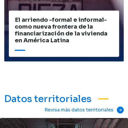
El arriendo -formal e informal-
como nueva frontera de la
financiarización de la vivienda
en América Latina
Datos territoriales
Revisa más datos territoriales
arrow_forward