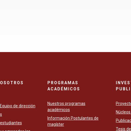
NOSOTROS
PROGRAMAS
INVES
ACADÉMICOS
PUBL
Nuestros programas
Proyecto
 Equipo de dirección
académicos
Núcleos 
s
Información Postulantes de
Publica
 estudiantes
magíster
Tesis d