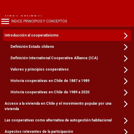
MESA CENTRAL
ÍNDICE PRINCIPIOS Y CONCEPTOS
Teléfono para comunicar con las distintas áreas de la
Universidad.
Introducción al cooperativismo
(56)95504 4000
Definición Estado chileno
EMERGENCIAS UC
Definición International Cooperative Alliance (ICA)
En caso de accidente o situación que ponga en riesgo tu vida
dentro de los campus.
Valores y principios cooperativos
(56)95504 5000
Historia cooperativas en Chile de 1887 a 1989
VIOLENCIA SEXUAL
Historia cooperativas en Chile de 1989 a 2020
Para denuncias, asesoría o acompañamiento en casos de
violencia sexual.
Acceso a la vivienda en Chile y el movimiento popular por una
vivienda
(56)95814 5614
Las cooperativas como alternativa de autogestión habitacional
Política de Privacidad
Aspectos relevantes de la participación