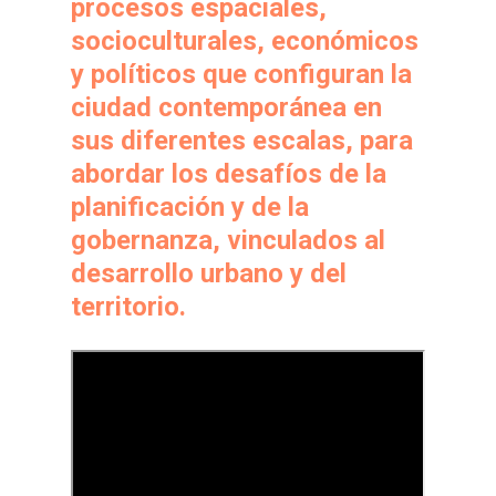
procesos espaciales,
socioculturales, económicos
y políticos que configuran la
ciudad contemporánea en
sus diferentes escalas, para
abordar los desafíos de la
planificación y de la
gobernanza, vinculados al
desarrollo urbano y del
territorio.