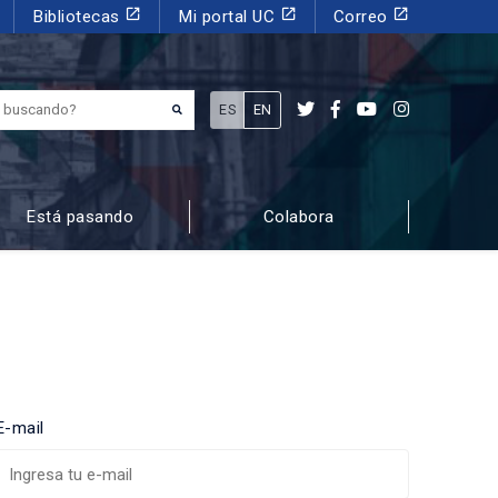
launch
launch
launch
Bibliotecas
Mi portal UC
Correo
¿Qué estás buscando?
ES
EN
Está pasando
Colabora
E-mail