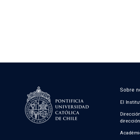
Sobre n
El Instit
Direcció
direcció
Académi