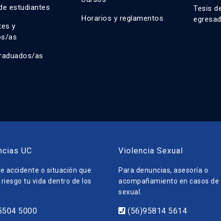
de estudiantes
Tesis d
Horarios y reglamentos
egresa
tes y
os/as
raduados/as
ncias UC
Violencia Sexual
e accidente o situación que
Para denuncias, asesoría o
riesgo tu vida dentro de los
acompañamiento en casos de v
sexual.
5504 5000
(56)95814 5614