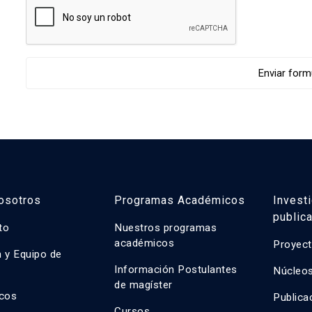
osotros
Programas Académicos
Invest
public
uto
Nuestros programas
académicos
Proyect
n y Equipo de
n
Información Postulantes
Núcleos
de magíster
cos
Publica
Cursos