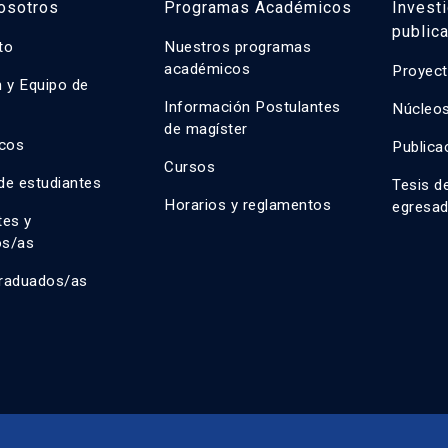
osotros
Programas Académicos
Invest
public
uto
Nuestros programas
académicos
Proyect
n y Equipo de
n
Información Postulantes
Núcleos
de magíster
cos
Publica
Cursos
de estudiantes
Tesis d
Horarios y reglamentos
egresa
tes y
os/as
raduados/as