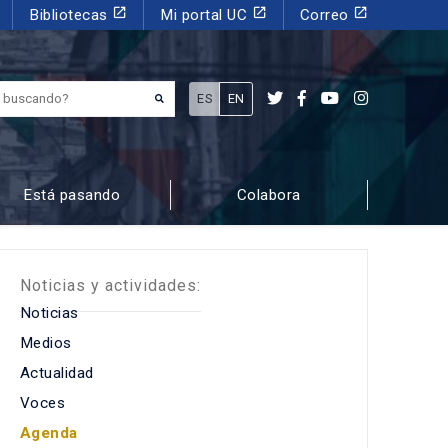
launch
launch
launch
Bibliotecas
Mi portal UC
Correo
¿Qué estás buscando?
ES
EN
Está pasando
Colabora
Noticias y actividades:
Noticias
Medios
Actualidad
Voces
Agenda