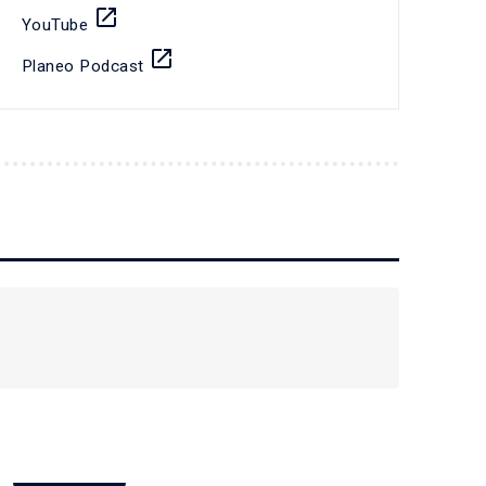
launch
YouTube
launch
Planeo Podcast