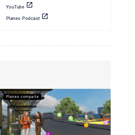
launch
YouTube
launch
Planeo Podcast
Planeo comparte