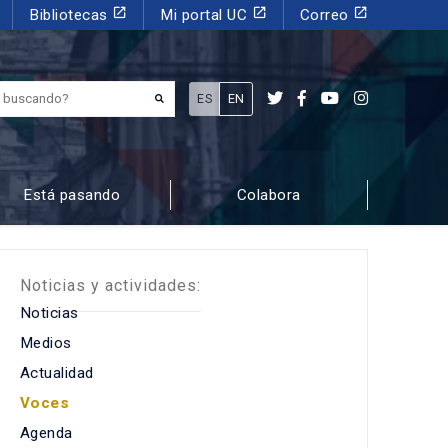
launch
launch
launch
Bibliotecas
Mi portal UC
Correo
¿Qué estás buscando?
ES
EN
Está pasando
Colabora
Noticias y actividades:
Noticias
Medios
Actualidad
Voces
Agenda