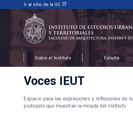
launch
Ir al sitio de la UC
INSTITUTO DE ESTUDIOS URBANOS
Y TERRITORIALES
Sobre el Instituto
Estudia
FACULTAD DE ARQUITECTURA, DISEÑO Y ESTUDIOS
Voces IEUT
Espacio para las expresiones y reflexiones de nu
podcasts que muestran la mirada del Instituto