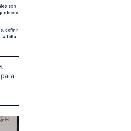
áles son
 pretende
, definir
la falta
a;
 para