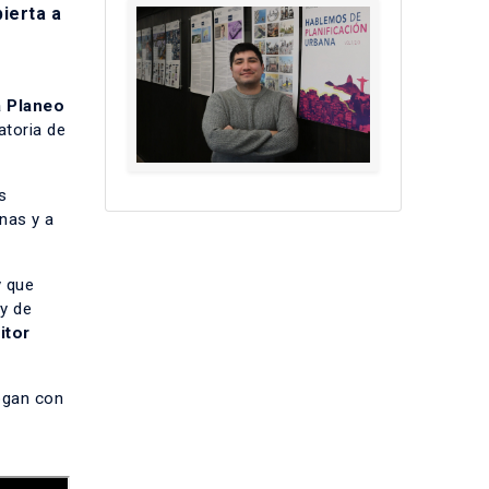
bierta a
a
Planeo
atoria de
s
nas y a
y que
 y de
itor
ogan con