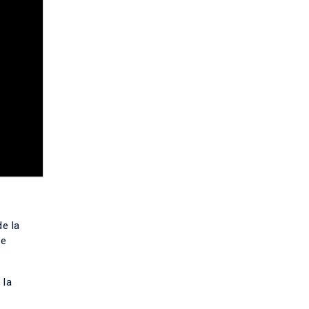
e la
se
 la