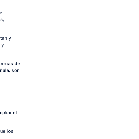
e
s,
itan y
 y
formas de
eñala, son
pliar el
ue los