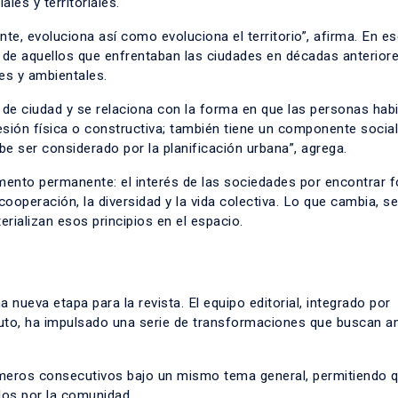
les y territoriales.
te, evoluciona así como evoluciona el territorio”, afirma. En es
n de aquellos que enfrentaban las ciudades en décadas anteriore
es y ambientales.
al de ciudad y se relaciona con la forma en que las personas hab
esión física o constructiva; también tiene un componente social
ebe ser considerado por la planificación urbana”, agrega.
mento permanente: el interés de las sociedades por encontrar 
ooperación, la diversidad y la vida colectiva. Lo que cambia, s
ializan esos principios en el espacio.
nueva etapa para la revista. El equipo editorial, integrado por
tuto, ha impulsado una serie de transformaciones que buscan am
úmeros consecutivos bajo un mismo tema general, permitiendo q
idos por la comunidad.