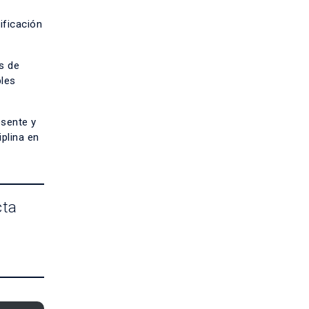
ificación
s de
ples
esente y
iplina en
cta