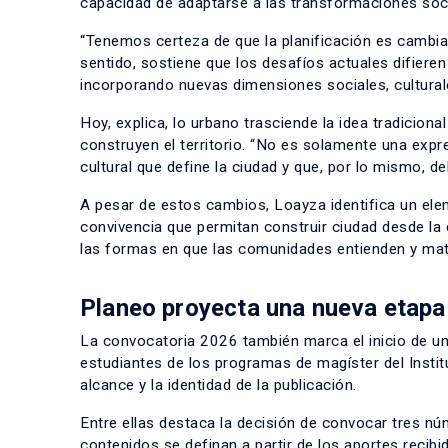
capacidad de adaptarse a las transformaciones socia
“Tenemos certeza de que la planificación es cambian
sentido, sostiene que los desafíos actuales difiere
incorporando nuevas dimensiones sociales, cultural
Hoy, explica, lo urbano trasciende la idea tradicion
construyen el territorio. “No es solamente una expr
cultural que define la ciudad y que, por lo mismo, d
A pesar de estos cambios, Loayza identifica un ele
convivencia que permitan construir ciudad desde la c
las formas en que las comunidades entienden y mater
Planeo proyecta una nueva etapa
La convocatoria 2026 también marca el inicio de una 
estudiantes de los programas de magíster del Insti
alcance y la identidad de la publicación.
Entre ellas destaca la decisión de convocar tres n
contenidos se definan a partir de los aportes recib