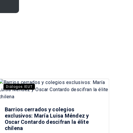
Diálogos IEUT
Diá
Ent
di
Barrios cerrados y colegios
Va
exclusivos: María Luisa Méndez y
Oscar Contardo descifran la élite
chilena
2