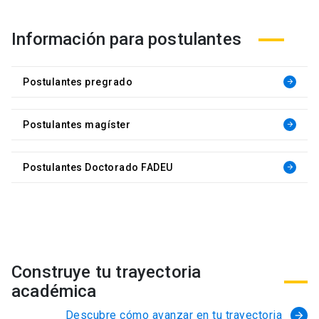
Información para postulantes
Postulantes pregrado
arrow_forward
Postulantes magíster
arrow_forward
Postulantes Doctorado FADEU
arrow_forward
Construye tu trayectoria
académica
Descubre cómo avanzar en tu trayectoria
arrow_forward