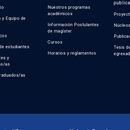
public
uto
Nuestros programas
académicos
Proyect
n y Equipo de
n
Información Postulantes
Núcleos
de magíster
cos
Publica
Cursos
de estudiantes
Tesis d
Horarios y reglamentos
egresa
tes y
os/as
raduados/as