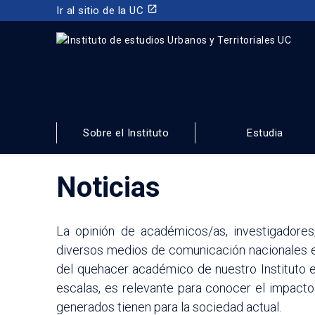
launch
Ir al sitio de la UC
INSTITUTO DE ESTUDIOS URBANOS
Y TERRITORIALES
Sobre el Instituto
Estudia
FACULTAD DE ARQUITECTURA, DISEÑO Y ESTUDIOS URBA
Noticias
La opinión de académicos/as, investigadores
diversos medios de comunicación nacionales e 
del quehacer académico de nuestro Instituto en
escalas, es relevante para conocer el impacto
generados tienen para la sociedad actual.