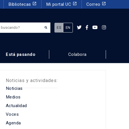
launch
launch
launch
Bibliotecas
Mi portal UC
Correo
¿Qué estás buscando?
ES
EN
Está pasando
Colabora
Noticias y actividades:
Noticias
Medios
Actualidad
Voces
Agenda