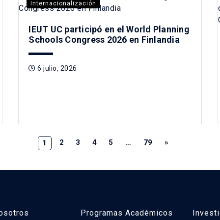
Internacionalización
IEUT UC participó en el World Planning
Schools Congress 2026 en Finlandia
6 julio, 2026
2
3
4
5
…
79
»
1
osotros
Programas Académicos
Invest