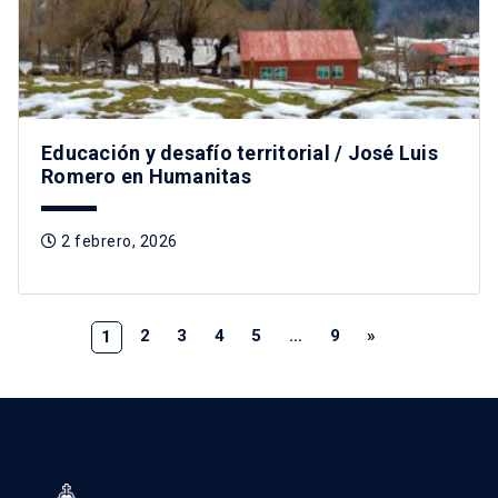
Educación y desafío territorial / José Luis
Romero en Humanitas
2 febrero, 2026
2
3
4
5
…
9
»
1