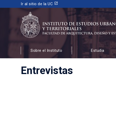
launch
Ir al sitio de la UC
INSTITUTO DE ESTUDIOS URBANOS
Y TERRITORIALES
Sobre el Instituto
Estudia
FACULTAD DE ARQUITECTURA, DISEÑO Y ESTUDIOS
Entrevistas