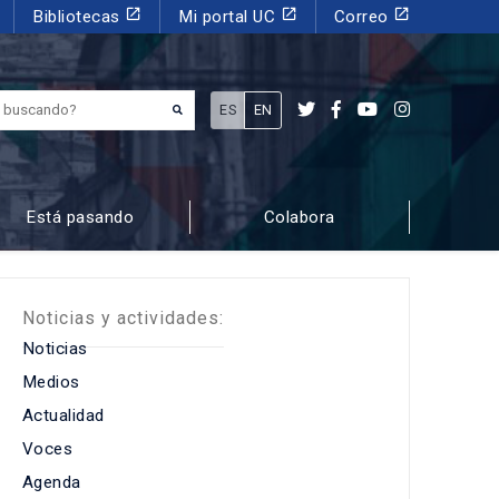
launch
launch
launch
Bibliotecas
Mi portal UC
Correo
¿Qué estás buscando?
ES
EN
Está pasando
Colabora
Noticias y actividades:
Noticias
Medios
Actualidad
Voces
Agenda