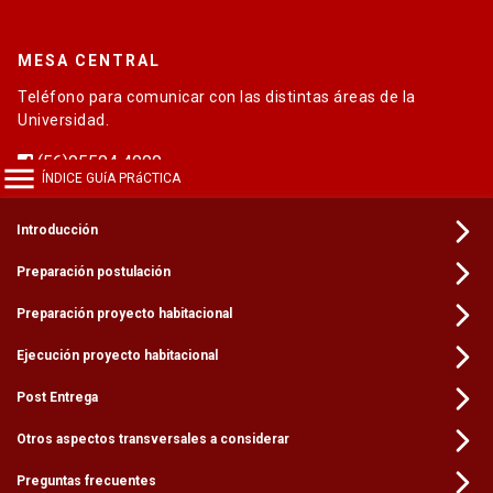
MESA CENTRAL
Teléfono para comunicar con las distintas áreas de la
Universidad.
(56)95504 4000
ÍNDICE GUíA PRáCTICA
EMERGENCIAS UC
En caso de accidente o situación que ponga en riesgo tu vida
Introducción
dentro de los campus.
Preparación postulación
(56)95504 5000
VIOLENCIA SEXUAL
Preparación proyecto habitacional
Para denuncias, asesoría o acompañamiento en casos de
Ejecución proyecto habitacional
violencia sexual.
Post Entrega
(56)95814 5614
Otros aspectos transversales a considerar
Política de Privacidad
Preguntas frecuentes