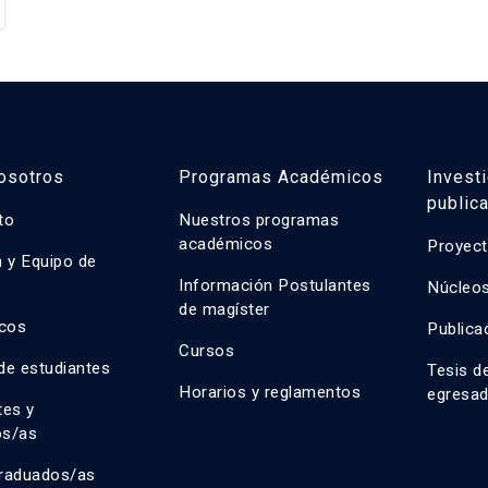
osotros
Programas Académicos
Invest
public
uto
Nuestros programas
académicos
Proyect
n y Equipo de
n
Información Postulantes
Núcleos
de magíster
cos
Publica
Cursos
de estudiantes
Tesis d
Horarios y reglamentos
egresa
tes y
os/as
raduados/as