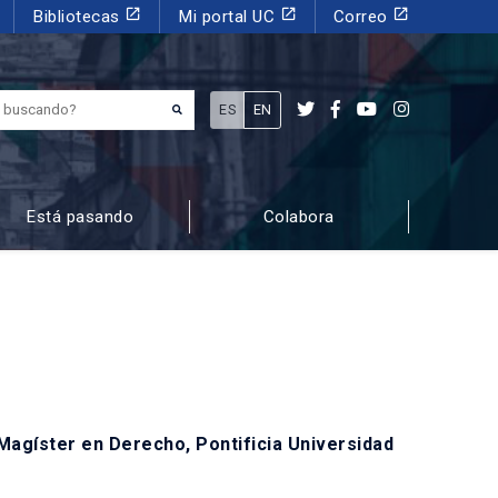
launch
launch
launch
Bibliotecas
Mi portal UC
Correo
¿Qué estás buscando?
ES
EN
Está pasando
Colabora
 Magíster en Derecho, Pontificia Universidad