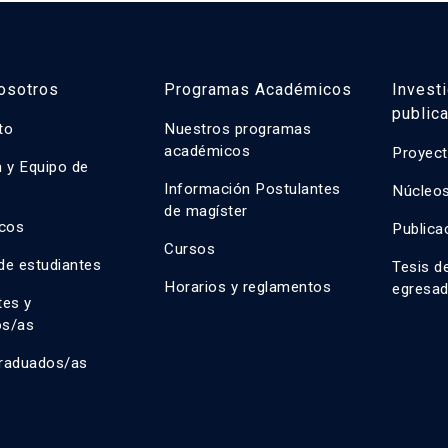
osotros
Programas Académicos
Invest
public
uto
Nuestros programas
académicos
Proyect
n y Equipo de
n
Información Postulantes
Núcleos
de magíster
cos
Publica
Cursos
de estudiantes
Tesis d
Horarios y reglamentos
egresa
tes y
os/as
raduados/as