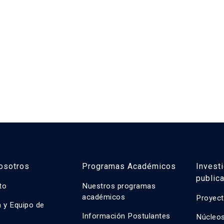
osotros
Programas Académicos
Invest
public
uto
Nuestros programas
académicos
Proyect
n y Equipo de
n
Información Postulantes
Núcleos