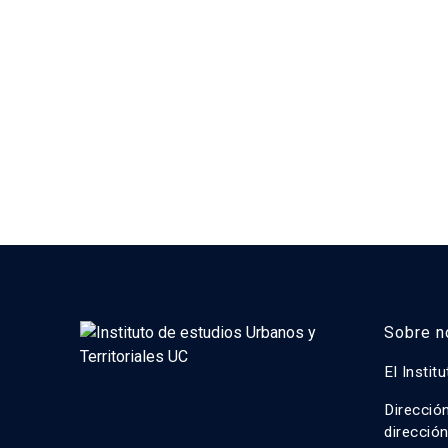
Sobre n
El Instit
Direcció
direcció