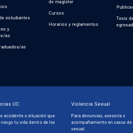
de magíster
cos
Publica
Cursos
de estudiantes
Tesis d
Horarios y reglamentos
egresa
tes y
os/as
raduados/as
ncias UC
Violencia Sexual
e accidente o situación que
Para denuncias, asesoría o
riesgo tu vida dentro de los
acompañamiento en casos de v
sexual.