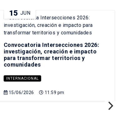
15
2
JUN
Convocatoria Intersecciones 2026:
Pre
investigación, creación e impacto
his
para transformar territorios y
Fer
comunidades
INTERNACIONAL
IN
15/06/2026
11:59 pm
21
Sa
Cam