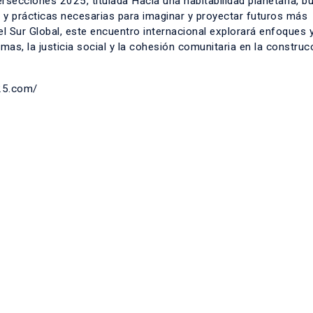
ersecciones 2025, titulada Hacia una habitabilidad planetaria, b
as y prácticas necesarias para imaginar y proyectar futuros más
 Sur Global, este encuentro internacional explorará enfoques 
as, la justicia social y la cohesión comunitaria en la construc
25.com/