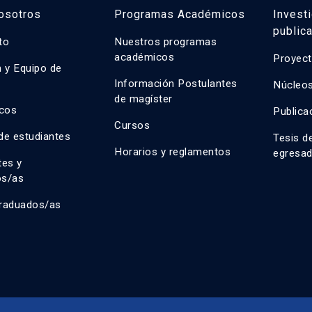
osotros
Programas Académicos
Invest
public
uto
Nuestros programas
académicos
Proyect
n y Equipo de
n
Información Postulantes
Núcleos
de magíster
cos
Publica
Cursos
de estudiantes
Tesis d
Horarios y reglamentos
egresa
tes y
os/as
raduados/as