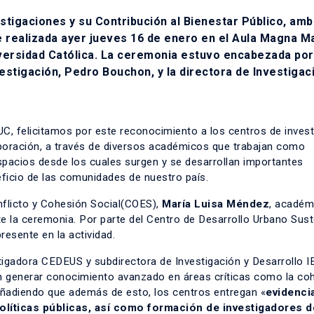
stigaciones y su Contribución al Bienestar Público, am
 realizada ayer jueves 16 de enero en el Aula Magna M
niversidad Católica. La ceremonia estuvo encabezada por
vestigación, Pedro Bouchon, y la directora de Investigac
UC, felicitamos por este reconocimiento a los centros de inves
oración, a través de diversos académicos que trabajan como
acios desde los cuales surgen y se desarrollan importantes
eficio de las comunidades de nuestro país.
onflicto y Cohesión Social(COES),
María Luisa Méndez
, académ
te la ceremonia. Por parte del Centro de Desarrollo Urbano Sus
resente en la actividad.
igadora CEDEUS y subdirectora de Investigación y Desarrollo I
 generar conocimiento avanzado en áreas críticas como la co
 añadiendo que además de esto, los centros entregan «
evidenci
olíticas públicas, así como formación de investigadores d