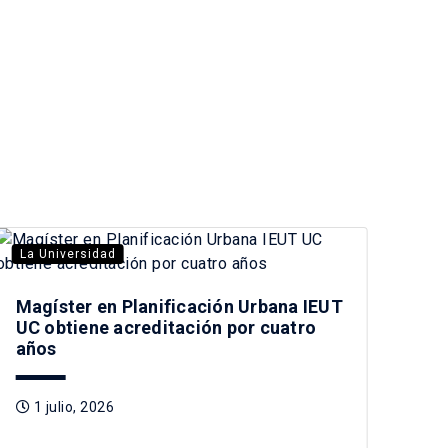
La Universidad
La 
Magíster en Planificación Urbana IEUT
Pla
UC obtiene acreditación por cuatro
jóv
años
2
1 julio, 2026