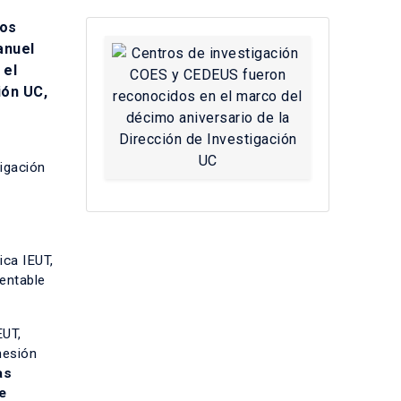
bos
anuel
 el
ión UC,
tigación
ica IEUT,
tentable
EUT,
hesión
as
e