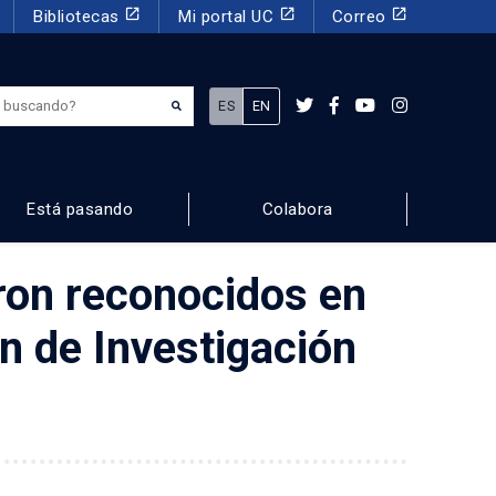
launch
launch
launch
Bibliotecas
Mi portal UC
Correo
¿Qué estás buscando?
ES
EN
Está pasando
Colabora
ron reconocidos en
ón de Investigación