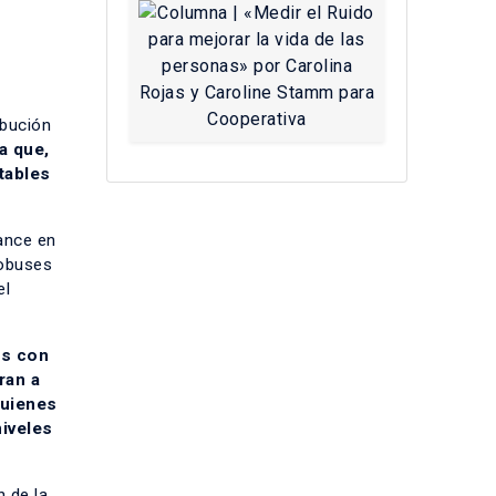
ibución
a que,
tables
ance en
tobuses
el
os con
ran a
quienes
niveles
n de la