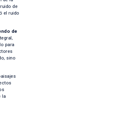
 ruido de
 el ruido
iendo de
egral,
do para
ctores
do, sino
paisajes
yectos
os
 la