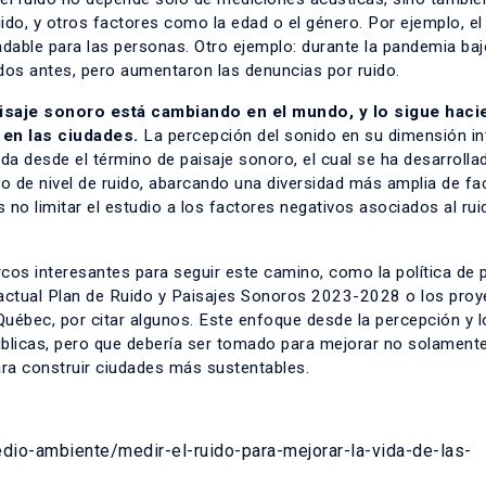
 ruido, y otros factores como la edad o el género. Por ejemplo, el
dable para las personas. Otro ejemplo: durante la pandemia bajó
dos antes, pero aumentaron las denuncias por ruido.
aisaje sonoro está cambiando en el mundo, y lo sigue hac
en las ciudades.
La percepción del sonido en su dimensión int
da desde el término de paisaje sonoro, el cual se ha desarrolla
 de nivel de ruido, abarcando una diversidad más amplia de fa
no limitar el estudio a los factores negativos asociados al rui
cos interesantes para seguir este camino, como la política de 
 actual Plan de Ruido y Paisajes Sonoros 2023-2028 o los pro
Québec, por citar algunos. Este enfoque desde la percepción y l
úblicas, pero que debería ser tomado para mejorar no solamente
 para construir ciudades más sustentables.
edio-ambiente/medir-el-ruido-para-mejorar-la-vida-de-las-