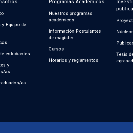
osotros
Programas Académicos
Invest
public
uto
Nuestros programas
académicos
Proyect
n y Equipo de
n
Información Postulantes
Núcleos
de magíster
cos
Publica
Cursos
de estudiantes
Tesis d
Horarios y reglamentos
egresa
tes y
os/as
raduados/as