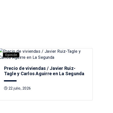
Opinión
Opi
Precio de viviendas / Javier Ruiz-
Des
Tagle y Carlos Aguirre en La Segunda
no 
22 julio, 2026
1