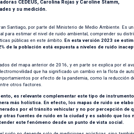
gadoras CEDEUS, Carolina Rojas y Caroline Stamm,
dades y su medición.
Gran Santiago, por parte del Ministerio de Medio Ambiente. Es un
 para estimar el nivel de ruido ambiental, comprender su distr
íticas públicas en este ámbito.
En esta versión 2023 se estim
% de la población está expuesta a niveles de ruido inacep
os del mapa anterior de 2016, y en parte se explica por el av
electromovilidad que ha significado un cambio en la flota de au
omportamientos por efecto de la pandemia, como la reducción d
 entre otros factores.
mento, es relevante complementar este tipo de instrument
nera más holística. En efecto, los mapas de ruido se elabo
nerados por el tránsito vehicular y no por percepción de 
y otras fuentes de ruido en la ciudad y es sabido que los 
tender este fenómeno desde un punto de vista social.
 el ruido no depende solo de mediciones acústicas, sino tambié