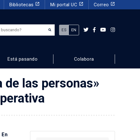
launch
launch
launch
Bibliotecas
Mi portal UC
Correo
¿Qué estás buscando?
ES
EN
Está pasando
Colabora
a de las personas»
perativa
 En