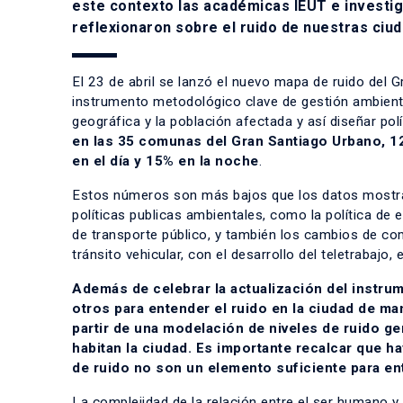
este contexto las académicas IEUT e investi
reflexionaron sobre el ruido de nuestras ciu
El 23 de abril se lanzó el nuevo mapa de ruido del 
instrumento metodológico clave de gestión ambiental
geográfica y la población afectada y así diseñar pol
en las 35 comunas del Gran Santiago Urbano, 12
en el día y 15% en la noche
.
Estos números son más bajos que los datos mostrad
políticas publicas ambientales, como la política de 
de transporte público, y también los cambios de c
tránsito vehicular, con el desarrollo del teletrabajo,
Además de celebrar la actualización del instru
otros para entender el ruido en la ciudad de ma
partir de una modelación de niveles de ruido ge
habitan la ciudad. Es importante recalcar que ha
de ruido no son un elemento suficiente para en
La complejidad de la relación entre el ser humano y