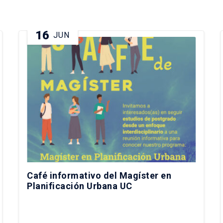
16
JUN
Café informativo del Magíster en
Planificación Urbana UC