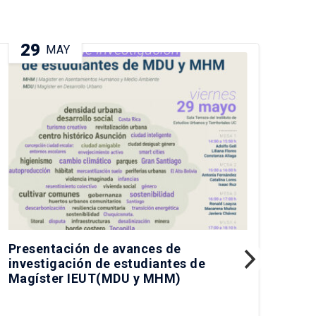
29
0
MAY
Presentación de avances de
Pre
investigación de estudiantes de
IEU
Magíster IEUT(MDU y MHM)