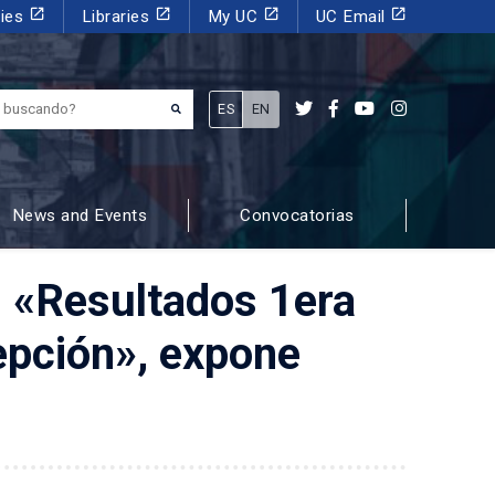
launch
launch
launch
launch
dies
Libraries
My UC
UC Email
¿Qué estás buscando?
ES
EN
News and Events
Convocatorias
 | «Resultados 1era
pción», expone