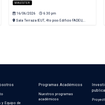
MAGÍSTER
16/06/2026
6:30 pm
Sala Terraza IEUT, 4to piso Edificio FADEU,
Campus Lo Contador UC
osotros
Programas Académicos
Invest
public
uto
Nuestros programas
académicos
Proyect
n y Equipo de