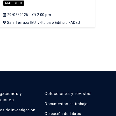
MAGÍSTER
MA
29/05/2026
2:00 pm
05
Sala Terraza IEUT, 4to piso Edificio FADEU
Sa
igaciones y
Colecciones y revistas
aciones
Documentos de trabajo
os de investigación
Colección de Libros