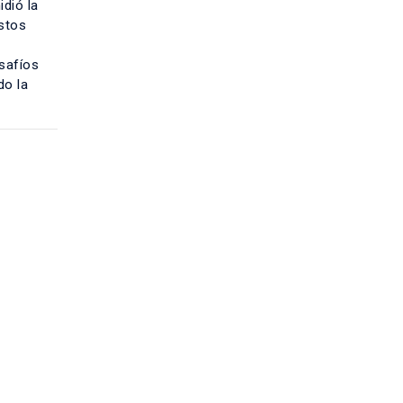
dió la
stos
esafíos
do la