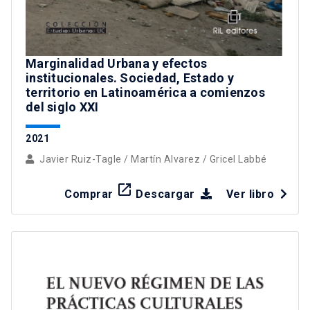
Marginalidad Urbana y efectos
institucionales. Sociedad, Estado y
territorio en Latinoamérica a comienzos
del siglo XXI
2021
Javier Ruiz-Tagle
/
Martín Alvarez
/
Gricel Labbé
launch
Comprar
Descargar
Ver libro