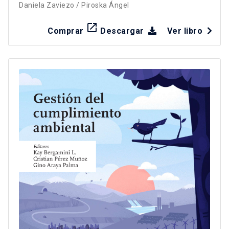
Daniela Zaviezo
/
Piroska Ángel
launch
Comprar
Descargar
Ver libro