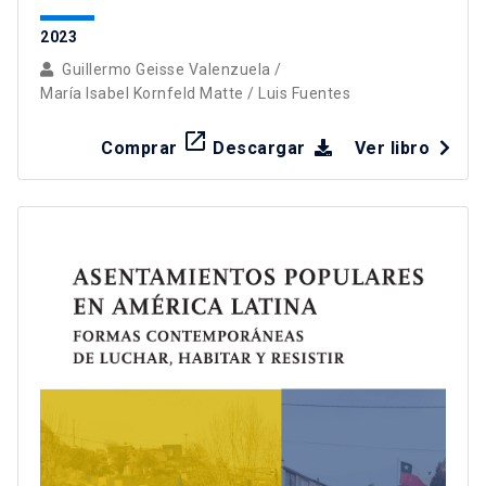
2023
Guillermo Geisse Valenzuela
/
María Isabel Kornfeld Matte
/
Luis Fuentes
launch
Comprar
Descargar
Ver libro