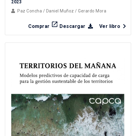
2023
Paz Concha
/
Daniel Muñoz
/
Gerardo Mora
launch
Comprar
Descargar
Ver libro