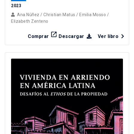
2023
Ana Núñez
/
Christian Matus
/
Emilia Mosso
/
Elizabeth Zenteno
launch
Comprar
Descargar
Ver libro