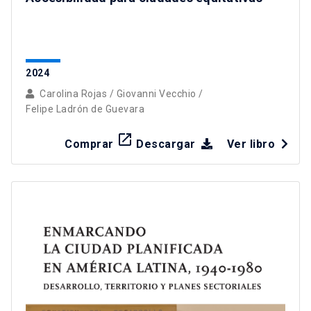
2024
Carolina Rojas
/
Giovanni Vecchio
/
Felipe Ladrón de Guevara
launch
Comprar
Descargar
Ver libro