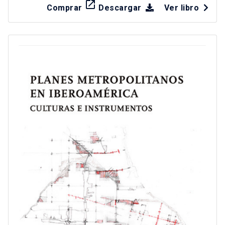
launch
Comprar
Descargar
Ver libro