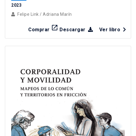
2023
Felipe Link
/
Adriana Marín
launch
Comprar
Descargar
Ver libro