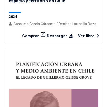
espacio y territorio en Chile
2024
Consuelo Banda Cárcamo
/
Denisse Larracilla Razo
launch
Comprar
Descargar
Ver libro