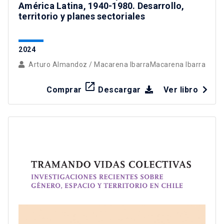
América Latina, 1940-1980. Desarrollo,
territorio y planes sectoriales
2024
Arturo Almandoz
/
Macarena IbarraMacarena Ibarra
launch
Comprar
Descargar
Ver libro