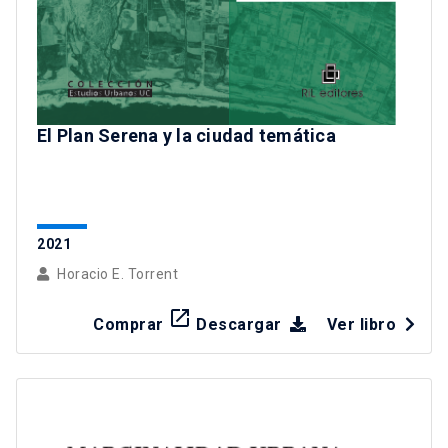
El Plan Serena y la ciudad temática
2021
Horacio E. Torrent
launch
Comprar
Descargar
Ver libro