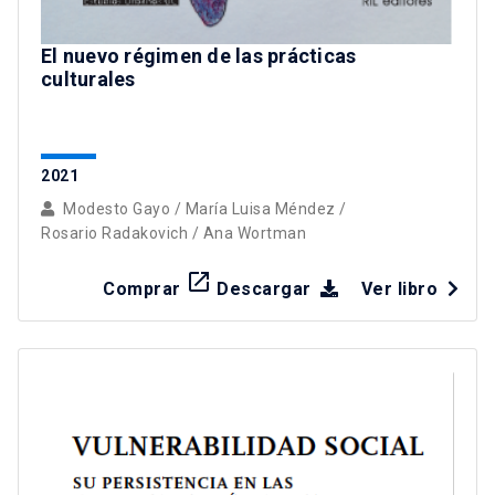
El nuevo régimen de las prácticas
culturales
2021
Modesto Gayo
/
María Luisa Méndez
/
Rosario Radakovich
/
Ana Wortman
launch
Comprar
Descargar
Ver libro