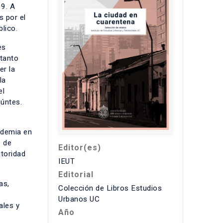
19. A
s por el
blico.
es
 tanto
er la
la
el
eúntes.
ndemia en
e de
Editor(es)
utoridad
IEUT
Editorial
as,
Colección de Libros Estudios
Urbanos UC
ales y
Año