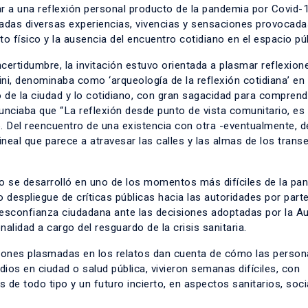
 a una reflexión personal producto de la pandemia por Covid-
tadas diversas experiencias, vivencias y sensaciones provocada
to físico y la ausencia del encuentro cotidiano en el espacio pú
ertidumbre, la invitación estuvo orientada a plasmar reflexion
ini, denominaba como ‘arqueología de la reflexión cotidiana’ en
o de la ciudad y lo cotidiano, con gran sagacidad para comprend
unciaba que “La reflexión desde punto de vista comunitario, es 
o. Del reencuentro de una existencia con otra -eventualmente, d
eal que parece a atravesar las calles y las almas de los trans
vo se desarrolló en uno de los momentos más difíciles de la pa
io despliegue de críticas públicas hacia las autoridades por part
 desconfianza ciudadana ante las decisiones adoptadas por la A
nalidad a cargo del resguardo de la crisis sanitaria.
caciones plasmadas en los relatos dan cuenta de cómo las person
ios en ciudad o salud pública, vivieron semanas difíciles, con
 de todo tipo y un futuro incierto, en aspectos sanitarios, soci