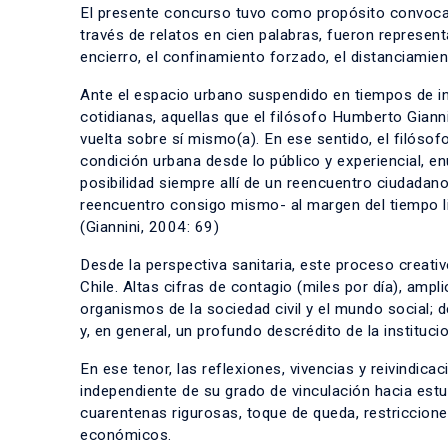
El presente concurso tuvo como propósito convocar
través de relatos en cien palabras, fueron represen
encierro, el confinamiento forzado, el distanciamien
Ante el espacio urbano suspendido en tiempos de inc
cotidianas, aquellas que el filósofo Humberto Giann
vuelta sobre sí mismo(a). En ese sentido, el filósof
condición urbana desde lo público y experiencial, en
posibilidad siempre allí de un reencuentro ciudadan
reencuentro consigo mismo- al margen del tiempo lin
(Giannini, 2004: 69)
Desde la perspectiva sanitaria, este proceso creati
Chile. Altas cifras de contagio (miles por día), ampl
organismos de la sociedad civil y el mundo social;
y, en general, un profundo descrédito de la institucio
En ese tenor, las reflexiones, vivencias y reivindi
independiente de su grado de vinculación hacia estud
cuarentenas rigurosas, toque de queda, restricciones
económicos.