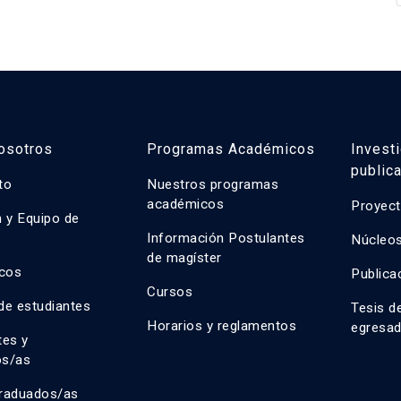
osotros
Programas Académicos
Invest
public
uto
Nuestros programas
académicos
Proyect
n y Equipo de
n
Información Postulantes
Núcleos
de magíster
cos
Publica
Cursos
de estudiantes
Tesis d
Horarios y reglamentos
egresa
tes y
os/as
raduados/as