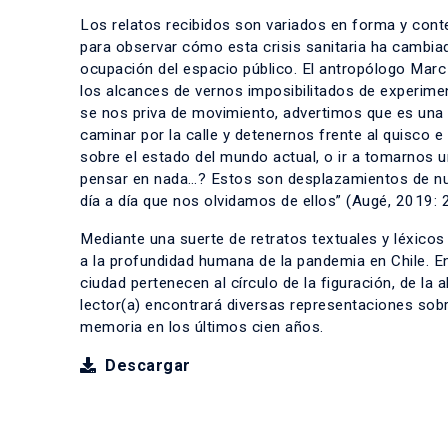
Los relatos recibidos son variados en forma y cont
para observar cómo esta crisis sanitaria ha cambiad
ocupación del espacio público. El antropólogo Mar
los alcances de vernos imposibilitados de experimen
se nos priva de movimiento, advertimos que es una 
caminar por la calle y detenernos frente al quisco 
sobre el estado del mundo actual, o ir a tomarnos un
pensar en nada…? Estos son desplazamientos de nue
día a día que nos olvidamos de ellos” (Augé, 2019: 
Mediante una suerte de retratos textuales y léxicos 
a la profundidad humana de la pandemia en Chile. En p
ciudad pertenecen al círculo de la figuración, de la 
lector(a) encontrará diversas representaciones sobre
memoria en los últimos cien años.
Descargar