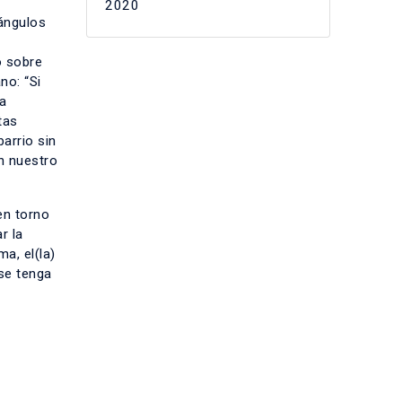
2020
 ángulos
ó sobre
no: “Si
a
tas
arrio sin
n nuestro
en torno
r la
a, el(la)
 se tenga