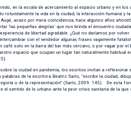
enido, en la escala de acercamiento al espacio urbano y en los
o rotundamente la vida en la ciudad, la interacción humana y la
c Augé, acaso por mera coincidencia, hace algunos años ahond
tar ‘las pequeñas alegrías’ que nos brinda el encuentro ciudada
experiencia de libertad agradable. ¿Qué no daríamos por volver 
e intercambiar con el vendedor algunas frases vagamente fatalis
 café solo en la barra del bar más cercano, o por vagar por el b
stro espacio que ocupan un lugar tan naturalmente habitual e
25).
sobre la ciudad en pandemia, los escritos invitan a reflexionar 
alabras de la escritora Beatriz Sarlo, “escribir la ciudad, dibuja
alegoría o de la representación” (Sarlo, 2009: 145). De esta form
 el sentido de lo urbano ante la peor crisis sanitaria de la que