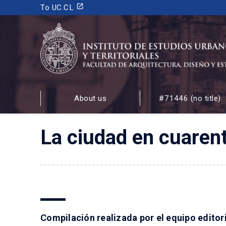
launch
To UC.CL
INSTITUTO DE ESTUDIOS URBANOS
Y TERRITORIALES
About us
#71446 (no title)
FACULTAD DE ARQUITECTURA, DISEÑO Y ESTUDIOS
La ciudad en cuarent
Compilación realizada por el equipo editori