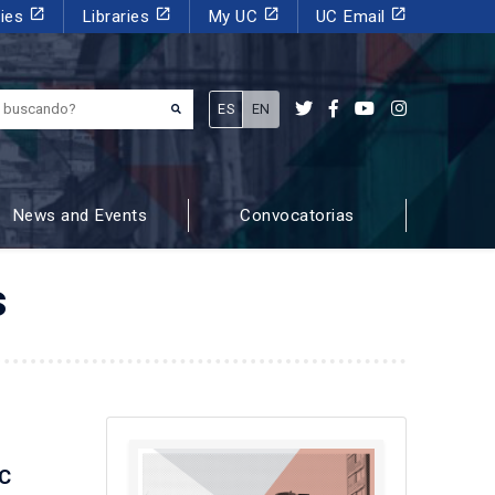
launch
launch
launch
launch
dies
Libraries
My UC
UC Email
¿Qué estás buscando?
ES
EN
News and Events
Convocatorias
s
UC