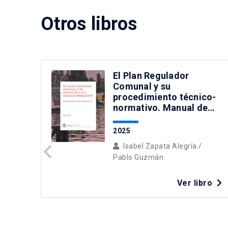
Otros libros
El Plan Regulador
Comunal y su
procedimiento técnico-
normativo. Manual de
planificación urbana en
Chile
2025
Isabel Zapata Alegría
/
Pablo Guzmán
Ver libro