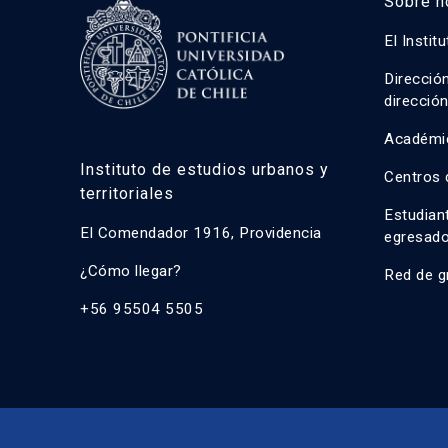
Sobre n
El Instit
Direcció
direcció
Académi
Instituto de estudios urbanos y
Centros 
territoriales
Estudian
El Comendador 1916, Providencia
egresad
¿Cómo llegar?
Red de g
+56 95504 5505