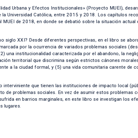
alidad Urbana y Efectos Institucionales» (Proyecto MUEI), desar
de la Universidad Católica, entre 2015 y 2018. Los capítulos rec
l MUEI de 2018, en donde se debatió sobre la situación actual 
 siglo XXI? Desde diferentes perspectivas, en el libro se abor
 marcada por la ocurrencia de variados problemas sociales (des
2) una institucionalidad caracterizada por el abandono, la neglig
ación territorial que discrimina según estrictos cánones morales
rente a la ciudad formal, y (5) una vida comunitaria carente de c
 interviniente que tienen las instituciones de impacto local (púb
iento de problemas sociales. En vez de asumir estos problemas
ufrida en barrios marginales, en este libro se investigan los e
os lugares.