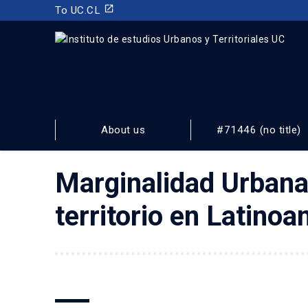
launch
To UC.CL
INSTITUTO DE ESTUDIOS URBANOS
Y TERRITORIALES
About us
#71446 (no title)
FACULTAD DE ARQUITECTURA, DISEÑO Y ESTUDIOS URBA
Marginalidad Urbana 
territorio en Latino