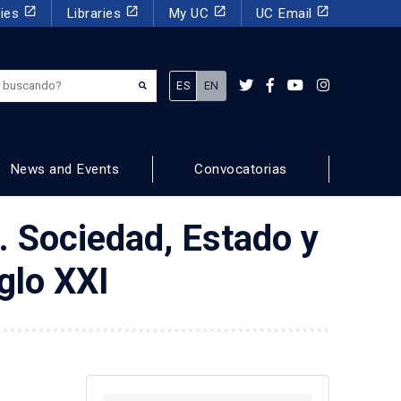
launch
launch
launch
launch
dies
Libraries
My UC
UC Email
¿Qué estás buscando?
ES
EN
News and Events
Convocatorias
. Sociedad, Estado y
glo XXI