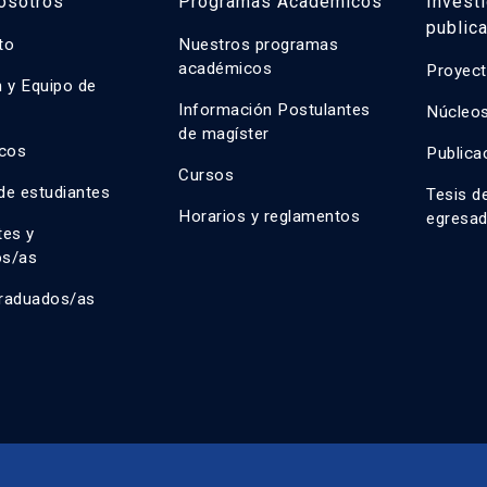
osotros
Programas Académicos
Invest
public
uto
Nuestros programas
académicos
Proyect
n y Equipo de
n
Información Postulantes
Núcleos
de magíster
cos
Publica
Cursos
de estudiantes
Tesis d
Horarios y reglamentos
egresa
tes y
os/as
raduados/as