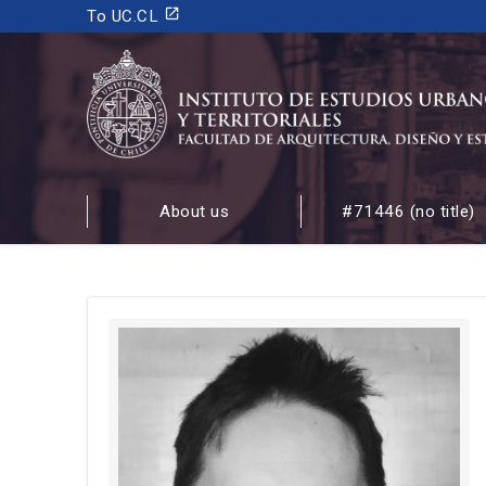
launch
To UC.CL
INSTITUTO DE ESTUDIOS URBANOS
Y TERRITORIALES
About us
#71446 (no title)
FACULTAD DE ARQUITECTURA, DISEÑO Y ESTUDIOS