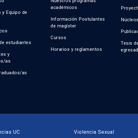
uto
Nuestros programas
académicos
Proyect
n y Equipo de
n
Información Postulantes
Núcleos
de magíster
cos
Publica
Cursos
de estudiantes
Tesis d
Horarios y reglamentos
egresa
tes y
os/as
raduados/as
ncias UC
Violencia Sexual