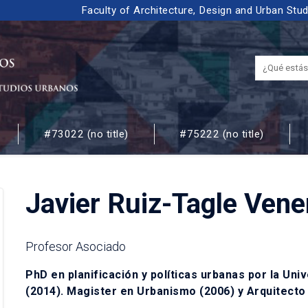
Faculty of Architecture, Design and Urban Stu
#73022 (no title)
#75222 (no title)
 URBANOS
Javier Ruiz-Tagle Vene
Profesor Asociado
PhD en planificación y políticas urbanas por la Uni
(2014). Magister en Urbanismo (2006) y Arquitecto 