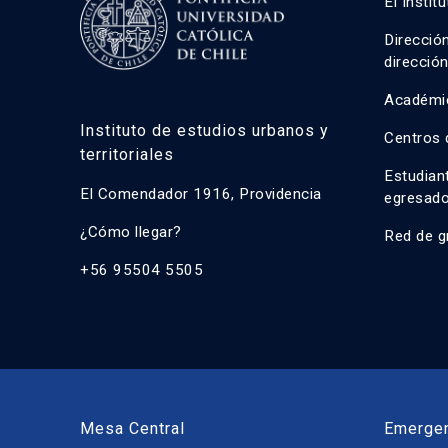
El Instit
Direcció
direcció
Académi
Instituto de estudios urbanos y
Centros 
territoriales
Estudian
El Comendador 1916, Providencia
egresad
¿Cómo llegar?
Red de g
+56 95504 5505
Mesa Central
Emerge