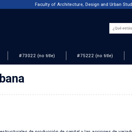
Faculty of Architecture, Design and Urban Stu
#73022 (no title)
#75222 (no title)
NOS
rbana
estructurales de producción de capital y las acciones de variad