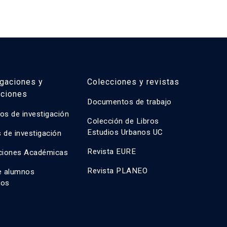
estas de intervención estratégica que equilibren
pri
equidad social, viabilidad económica e innovación
com
con
mét
igaciones y
Colecciones y revistas
aciones
Documentos de trabajo
os de investigación
Colección de Libros
Estudios Urbanos UC
 de investigación
Revista EURE
ciones Académicas
Revista PLANEO
e alumnos
dos