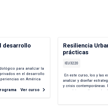
l desarrollo
Resiliencia Urba
prácticas
IEU3220
ológico para analizar la
privados en el desarrollo
En este curso, los y las 
xperiencias en América
analizar y diseñar estrate
y crisis contemporáneas.
programa
Ver curso
complejas mediante cátedr
internacionales y foros c
metropolitano, vulnerabili
riesgos ambientales-socia