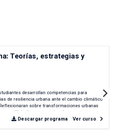
na: Teorías, estrategias y
IA
cr
IE
estudiantes desarrollan competencias para
En 
gias de resiliencia urbana ante el cambio climático
est
 Reflexionaran sobre transformaciones urbanas
emp
as, análisis de casos nacionales e
sens
ríticos. Se abordarán desafíos como crecimiento
Descargar programa
Ver curso
Rev
dad de infraestructuras, exposición a desastres y
fal
les-tecnológicos. La evaluación incluye estudios
car