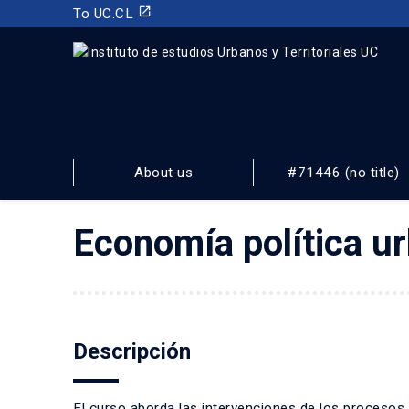
launch
To UC.CL
INSTITUTO DE ESTUDIOS URBANOS
Y TERRITORIALES
About us
#71446 (no title)
FACULTAD DE ARQUITECTURA, DISEÑO Y ESTUDIOS URBA
Economía política u
Descripción
El curso aborda las intervenciones de los procesos 