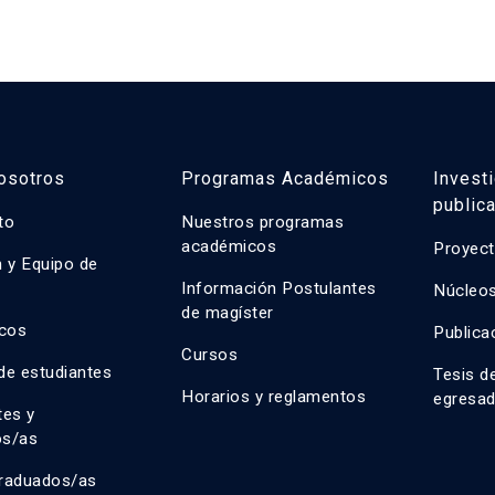
de caso integrales y propu
sostenibilidad ambiental, 
tecnológica.
osotros
Programas Académicos
Invest
public
uto
Nuestros programas
académicos
Proyect
n y Equipo de
n
Información Postulantes
Núcleos
de magíster
cos
Publica
Cursos
de estudiantes
Tesis d
Horarios y reglamentos
egresa
tes y
os/as
raduados/as