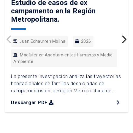
Estudio de casos de ex
campamento en la Región
Metropolitana.
Juan Echaurren Molina
2026
Magíster en Asentamientos Humanos y Medio
Ambiente
La presente investigación analiza las trayectorias
habitacionales de familias desalojadas de
campamentos en la Región Metropolitana de
Chile, en el contexto del aumento reciente de
Descargar PDF
desalojos y del cambio de criterio adoptado por
la Corte Suprema desde 2022. Mediante un
enfoque cualitativo basado en cinco casos
desalojados entre 2024 y 2025, se realizaron 31