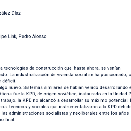
zález Díaz
lipe Link, Pedro Alonso
co a tecnologías de construcción que, hasta ahora, se venían
do. La industrialización de vivienda social se ha posicionado, 
 déficit.
s algo nuevo. Sistemas similares se habían venido desarrollando 
cos fue la KPD, de origen soviético, instaurado en la Unidad P
 trabajo, la KPD no alcanzó a desarrollar su máximo potencial. 
icos, técnicos y sociales que instrumentalizaron a la KPD debid
e las administraciones socialistas y neoliberales entre los años
o final.