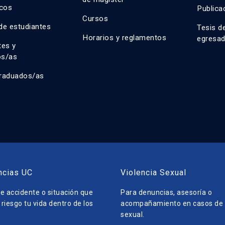
cos
Publica
Cursos
de estudiantes
Tesis d
Horarios y reglamentos
egresa
tes y
os/as
raduados/as
ncias UC
Violencia Sexual
e accidente o situación que
Para denuncias, asesoría o
riesgo tu vida dentro de los
acompañamiento en casos de v
sexual.