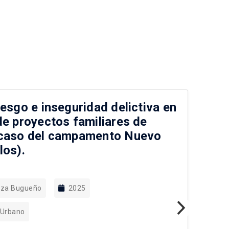
iesgo e inseguridad delictiva en
De
de proyectos familiares de
co
 caso del campamento Nuevo
de
los).
Va
raza Bugueño
2025
 Urbano