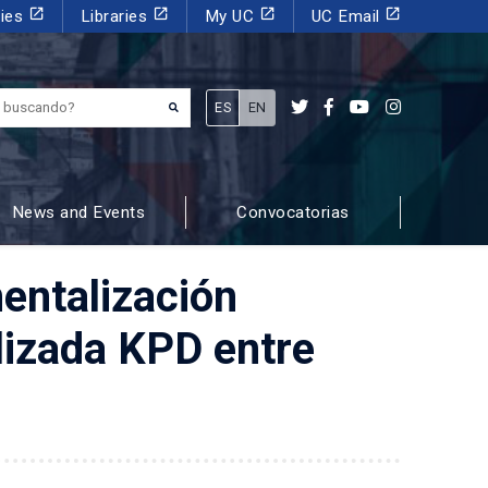
launch
launch
launch
launch
dies
Libraries
My UC
UC Email
¿Qué estás buscando?
ES
EN
News and Events
Convocatorias
mentalización
alizada KPD entre