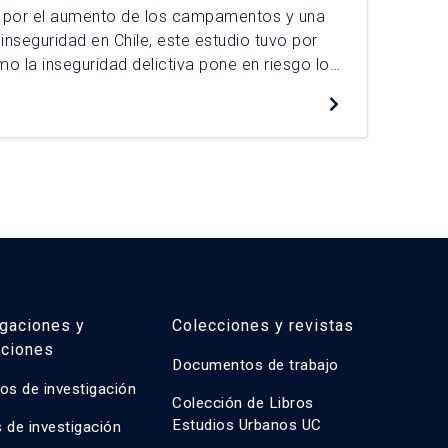
 por el aumento de los campamentos y una
El 
inseguridad en Chile, este estudio tuvo por
ten
 la inseguridad delictiva pone en riesgo los
Ést
a prolongada de los residentes del
de 
De
er. La investigación utilizó una
asi
que incluyó una etnografía localizada y […]
pol
igaciones y
Colecciones y revistas
aciones
Documentos de trabajo
os de investigación
Colección de Libros
Estudios Urbanos UC
 de investigación