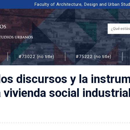
Faculty of Architecture, Design and Urban Stu
#73022 (no title)
#75222 (no title)
 URBANOS
: los discursos y la instru
a vivienda social industri