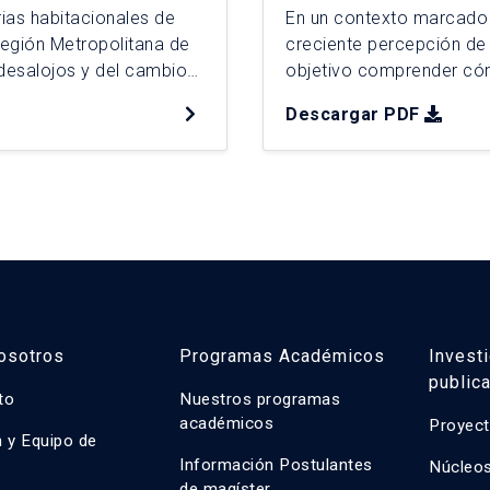
rias habitacionales de
En un contexto marcado
egión Metropolitana de
creciente percepción de 
 desalojos y del cambio
objetivo comprender cómo
esde 2022. Mediante un
proyectos de permanenci
Descargar PDF
salojados entre 2024 y
campamento Nuevo Amanec
metodología cualitativa, 
osotros
Programas Académicos
Invest
public
uto
Nuestros programas
académicos
Proyect
n y Equipo de
n
Información Postulantes
Núcleos
de magíster