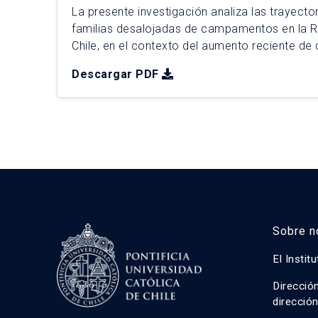
La presente investigación analiza las trayecto
familias desalojadas de campamentos en la R
Chile, en el contexto del aumento reciente de
de criterio adoptado por la Corte Suprema d
Descargar PDF
enfoque cualitativo basado en cinco casos de
2025, se realizaron 31 entrevistas […]
Sobre n
El Instit
Direcció
direcció