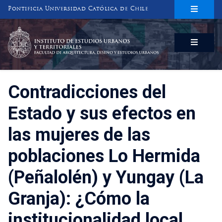
Pontificia Universidad Católica de Chile
INSTITUTO DE ESTUDIOS URBANOS
Y TERRITORIALES
FACULTAD DE ARQUITECTURA, DISEÑO Y ESTUDIOS URBANOS
Contradicciones del
Estado y sus efectos en
las mujeres de las
poblaciones Lo Hermida
(Peñalolén) y Yungay (La
Granja): ¿Cómo la
institucionalidad local