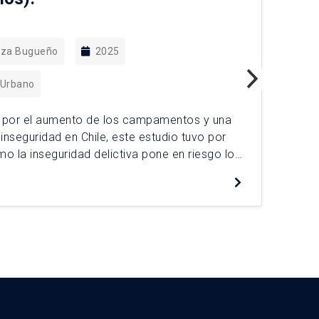
raza Bugueño
2025
 Urbano
 por el aumento de los campamentos y una
El 
inseguridad en Chile, este estudio tuvo por
ten
 la inseguridad delictiva pone en riesgo los
Ést
a prolongada de los residentes del
de 
De
er. La investigación utilizó una
asi
que incluyó una etnografía localizada y […]
pol