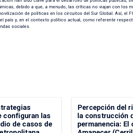
ación han sido clave para el desarrollo de políticas públicas, s
ámicas, debido a que, a menudo, las críticas no viajan con los 
ilización de políticas en los circuitos del Sur Global. Así, el
el país y, en el contexto político actual, como referente respect
andas sociales.
strategias
Percepción del r
e configuran las
la construcción 
dio de casos de
permanencia: El
tropolitana.
Amanecer (Cerril