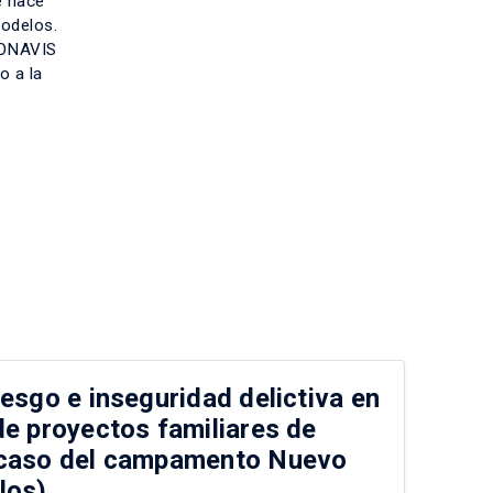
e hace
modelos.
 FONAVIS
o a la
iesgo e inseguridad delictiva en
De
de proyectos familiares de
co
 caso del campamento Nuevo
de
los).
Va