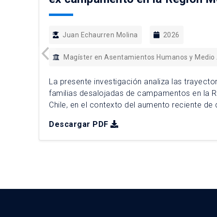
Juan Echaurren Molina
2026
Magíster en Asentamientos Humanos y Medio
La presente investigación analiza las trayecto
familias desalojadas de campamentos en la R
Chile, en el contexto del aumento reciente de
de criterio adoptado por la Corte Suprema d
Descargar PDF
enfoque cualitativo basado en cinco casos de
2025, se realizaron 31 entrevistas […]