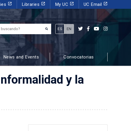
launch
launch
launch
launch
dies
Libraries
My UC
UC Email
¿Qué estás buscando?
ES
EN
News and Events
Convocatorias
informalidad y la