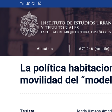
launch
To UC.CL
INSTITUTO DE ESTUDIOS URBANOS
Y TERRITORIALES
About us
#71446 (no title)
FACULTAD DE ARQUITECTURA, DISEÑO Y ESTUDIOS
La política habitacio
movilidad del “model
Tesista
María Ximena Amaril