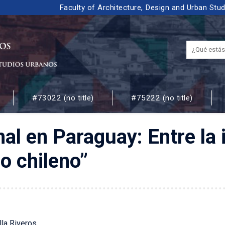
Faculty of Architecture, Design and Urban Stu
#73022 (no title)
#75222 (no title)
 URBANOS
nal en Paraguay: Entre la 
o chileno”
la Riveros