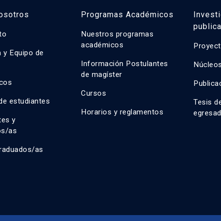
osotros
Programas Académicos
Invest
public
uto
Nuestros programas
académicos
Proyect
n y Equipo de
n
Información Postulantes
Núcleos
de magíster
cos
Publica
Cursos
de estudiantes
Tesis d
Horarios y reglamentos
egresa
tes y
os/as
raduados/as