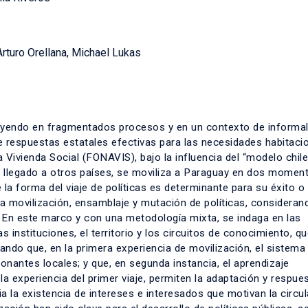
rturo Orellana, Michael Lukas
ruyendo en fragmentados procesos y en un contexto de informal
de respuestas estatales efectivas para las necesidades habitaci
 Vivienda Social (FONAVIS), bajo la influencia del “modelo chil
a llegado a otros países, se moviliza a Paraguay en dos momen
 la forma del viaje de políticas es determinante para su éxito o
a movilización, ensamblaje y mutación de políticas, consideran
. En este marco y con una metodología mixta, se indaga en las
s instituciones, el territorio y los circuitos de conocimiento, q
ndo que, en la primera experiencia de movilización, el sistema
ionantes locales; y que, en segunda instancia, el aprendizaje
 la experiencia del primer viaje, permiten la adaptación y respues
a la existencia de intereses e interesados que motivan la circu