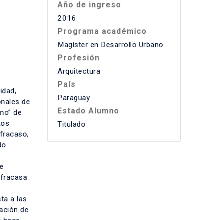
Año de ingreso
2016
Programa académico
Magíster en Desarrollo Urbano
Profesión
Arquitectura
País
idad,
Paraguay
onales de
Estado Alumno
eno” de
tos
Titulado
 fracaso,
do
ue
 fracasa
ta a las
lación de