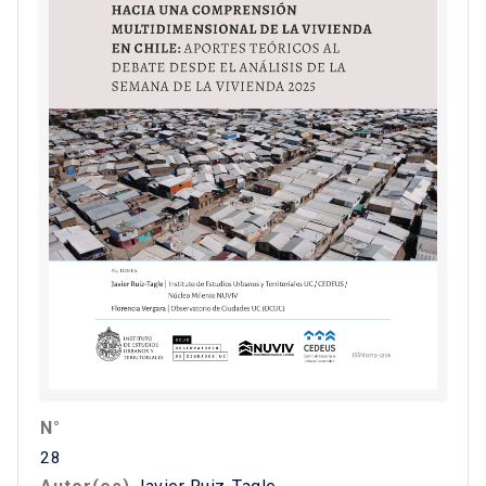
N°
28