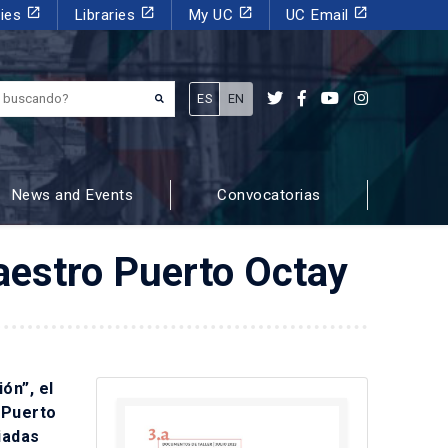
launch
launch
launch
launch
dies
Libraries
My UC
UC Email
¿Qué estás buscando?
ES
EN
News and Events
Convocatorias
Maestro Puerto Octay
ón”, el
 Puerto
iadas