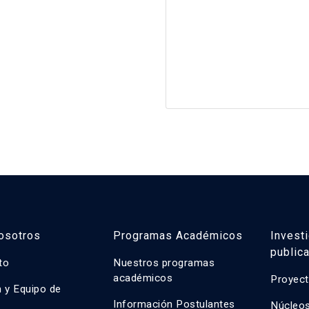
osotros
Programas Académicos
Invest
public
uto
Nuestros programas
académicos
Proyect
n y Equipo de
n
Información Postulantes
Núcleos