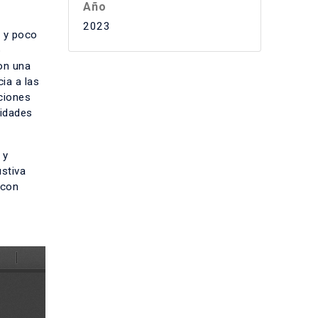
Año
2023
 y poco
o
on una
ia a las
aciones
lidades
 y
ustiva
 con