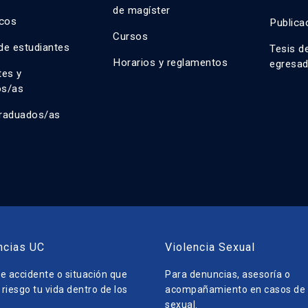
de magíster
cos
Publica
Cursos
de estudiantes
Tesis d
Horarios y reglamentos
egresa
tes y
os/as
raduados/as
ncias UC
Violencia Sexual
e accidente o situación que
Para denuncias, asesoría o
riesgo tu vida dentro de los
acompañamiento en casos de v
sexual.