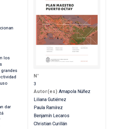
ncionan
n los
s
e grandes
N°
ectividad
 uso
3
Autor(es)
Amapola Núñez
Liliana Gutiérrez
an dar
Paula Ramírez
tá
Benjamín Lecaros
y
Christian Curillán
e