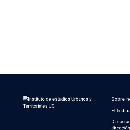
Sobre n
El Instit
Direcció
direcció