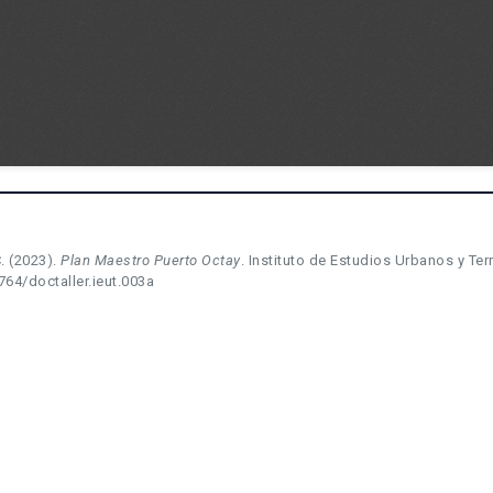
C. (2023).
Plan Maestro Puerto Octay
. Instituto de Estudios Urbanos y Terr
764/doctaller.ieut.003a