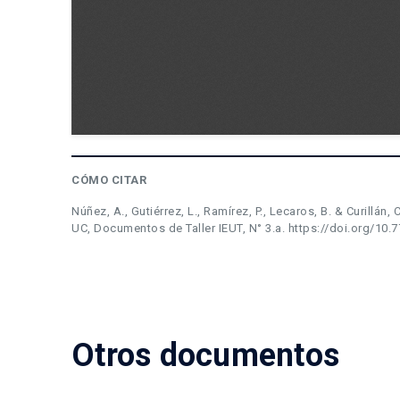
CÓMO CITAR
Núñez, A., Gutiérrez, L., Ramírez, P., Lecaros, B. & Curillán, 
UC, Documentos de Taller IEUT, N° 3.a. https://doi.org/10.7
Otros documentos