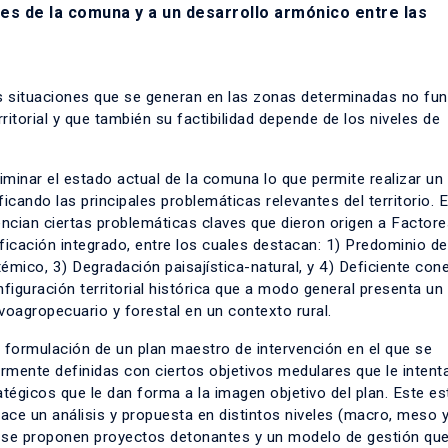
les de la comuna y a un desarrollo armónico entre las
 situaciones que se generan en las zonas determinadas no fu
orial y que también su factibilidad depende de los niveles de
iminar el estado actual de la comuna lo que permite realizar un
cando las principales problemáticas relevantes del territorio. E
encian ciertas problemáticas claves que dieron origen a Factore
ificación integrado, entre los cuales destacan: 1) Predominio d
témico, 3) Degradación paisajística-natural, y 4) Deficiente con
figuración territorial histórica que a modo general presenta un
lvoagropecuario y forestal en un contexto rural.
a formulación de un plan maestro de intervención en el que se
ormente definidas con ciertos objetivos medulares que le intent
tégicos que le dan forma a la imagen objetivo del plan. Este es
ace un análisis y propuesta en distintos niveles (macro, meso 
te se proponen proyectos detonantes y un modelo de gestión qu