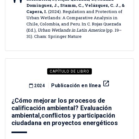
Dominguez, J., Stamm, C., Velázquez, C. J., &
Capera, I.
(2024). Regulation and Protection of
Urban Wetlands: A Comparative Analysis in
Chile, Colombia, and Peru. In C. Rojas Quezada
(Ed.),
Urban Wetlands in Latin America
(pp. 19–
31). Cham: Springer Nature
CAPÍTULO DE LIBRO
launch
Publicación en línea
2024
¿Cómo mejorar los procesos de
calificación ambiental? Evaluación
ambiental,conflictos y participación
ciudadana en proyectos energéticos