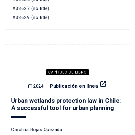
#33627 (no title)
#33629 (no title)
CAPÍTULO DE LIBRO
launch
Publicación en línea
2024
Urban wetlands protection law in Chile:
A successful tool for urban planning
Carolina Rojas Quezada