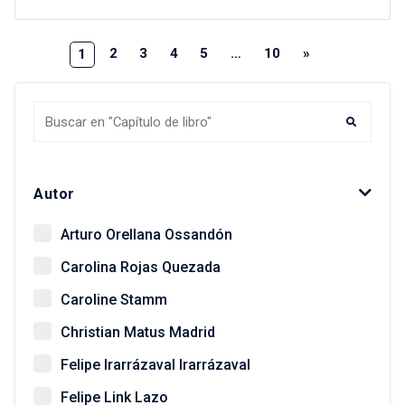
2
3
4
5
…
10
»
1
Autor
Arturo Orellana Ossandón
Carolina Rojas Quezada
Caroline Stamm
Christian Matus Madrid
Felipe Irarrázaval Irarrázaval
Felipe Link Lazo