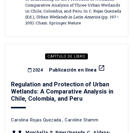
Comparative Analysis of Three Urban Wetlands
in Chile, Colombia, and Peru. In C. Rojas Quezada
(Ed.),
Urban Wetlands in Latin America
(pp. 197–
205). Cham: Springer Nature
CAPÍTULO DE LIBRO
launch
Publicación en línea
2024
Regulation and Protection of Urban
Wetlands: A Comparative Analysis in
Chile, Colombia, and Peru
Carolina Rojas Quezada
,
Caroline Stamm
Moschella, P., Rojas Quezada, C., Aldana-