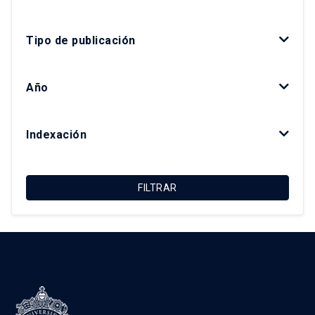
Giovanni Vecchio
Tipo de publicación
Gonzalo Salazar Preece
Javier Ruiz-Tagle Venero
Año
Kay Bergamini Ladrón de Guevara
Luis Fuentes Arce
Indexación
Macarena Ibarra Alonso
Magdalena Vicuña Del Río
FILTRAR
María Luisa Méndez Layera
Ricardo Truffello Robledo
Roberto Moris Iturrieta