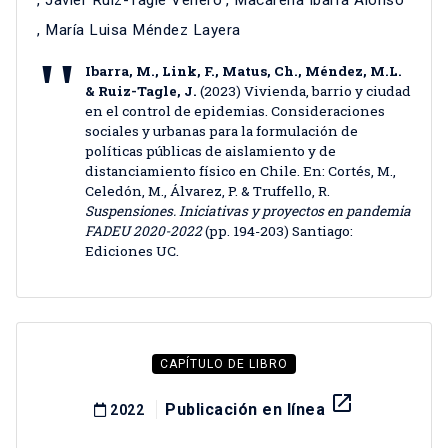
,
Javier Ruiz-Tagle Venero
,
Macarena Ibarra Alonso
,
María Luisa Méndez Layera
Ibarra, M., Link, F., Matus, Ch., Méndez, M.L.
& Ruiz-Tagle, J.
(2023) Vivienda, barrio y ciudad
en el control de epidemias. Consideraciones
sociales y urbanas para la formulación de
políticas públicas de aislamiento y de
distanciamiento físico en Chile. En: Cortés, M.,
Celedón, M., Álvarez, P. & Truffello, R.
Suspensiones. Iniciativas y proyectos en pandemia
FADEU 2020-2022
(pp. 194-203) Santiago:
Ediciones UC.
CAPÍTULO DE LIBRO
launch
Publicación en línea
2022