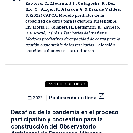
Zaviezo, D., Medina, J.I., Culagoski, R., Del
Río, C., Angel, P., Alarcón A. & Díaz de Valdés,
S.
(2022) CAPCA. Modelo predictor de la
capacidad de carga para la gestión sustentable.
En: Moris, R., Gilabert, H., Bergamini, K., Zaviezo,
D. & Ángel, P. (Eds.)
Territorios del mañana.
Modelos predictivos de capacidad de carga para la
gestión sustentable de los territorios
. Colección
Estudios Urbanos UC- RIL Editores.
CAPÍTULO DE LIBRO
launch
Publicación en línea
2023
Desafíos de la pandemia en el proceso
participativo y cocreativo para la
construcción del Observatorio