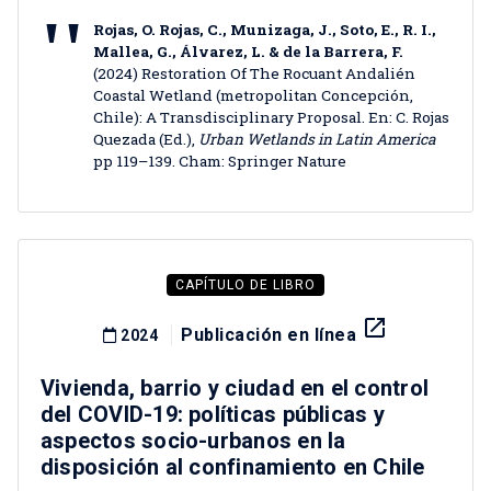
Rojas, O. Rojas, C., Munizaga, J., Soto, E., R. I.,
Mallea, G., Álvarez, L. & de la Barrera, F.
(2024) Restoration Of The Rocuant Andalién
Coastal Wetland (metropolitan Concepción,
Chile): A Transdisciplinary Proposal. En: C. Rojas
Quezada (Ed.),
Urban Wetlands in Latin America
pp 119–139. Cham: Springer Nature
CAPÍTULO DE LIBRO
launch
Publicación en línea
2024
Vivienda, barrio y ciudad en el control
del COVID-19: políticas públicas y
aspectos socio-urbanos en la
disposición al confinamiento en Chile