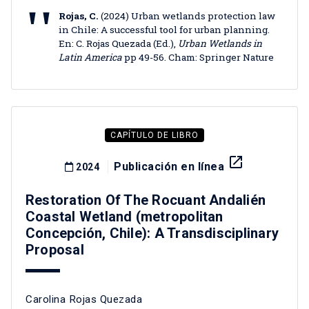
Rojas, C.
(2024) Urban wetlands protection law
in Chile: A successful tool for urban planning.
En: C. Rojas Quezada (Ed.),
Urban Wetlands in
Latin America
pp 49-56. Cham: Springer Nature
CAPÍTULO DE LIBRO
launch
Publicación en línea
2024
Restoration Of The Rocuant Andalién
Coastal Wetland (metropolitan
Concepción, Chile): A Transdisciplinary
Proposal
Carolina Rojas Quezada