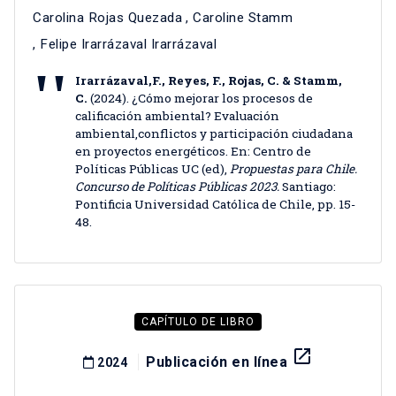
Carolina Rojas Quezada
,
Caroline Stamm
,
Felipe Irarrázaval Irarrázaval
Irarrázaval,F., Reyes, F., Rojas, C. & Stamm,
C.
(2024). ¿Cómo mejorar los procesos de
calificación ambiental? Evaluación
ambiental,conflictos y participación ciudadana
en proyectos energéticos. En: Centro de
Políticas Públicas UC (ed),
Propuestas para Chile.
Concurso de Políticas Públicas 2023.
Santiago:
Pontificia Universidad Católica de Chile, pp. 15-
48.
CAPÍTULO DE LIBRO
launch
Publicación en línea
2024