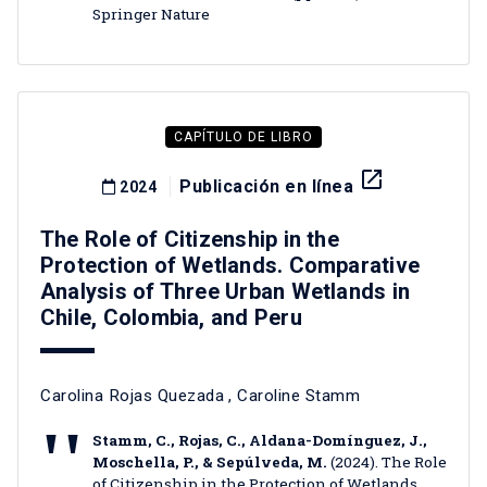
Springer Nature
CAPÍTULO DE LIBRO
launch
Publicación en línea
2024
The Role of Citizenship in the
Protection of Wetlands. Comparative
Analysis of Three Urban Wetlands in
Chile, Colombia, and Peru
Carolina Rojas Quezada
,
Caroline Stamm
Stamm, C., Rojas, C., Aldana-Domínguez, J.,
Moschella, P., & Sepúlveda, M.
(2024). The Role
of Citizenship in the Protection of Wetlands.