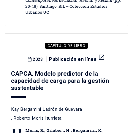
Contemporáneas de Luchar, Habitar y Resistir
(pp.
25-48). Santiago: RIL – Colección Estudios
Urbanos UC
CAPÍTULO DE LIBRO
launch
Publicación en línea
2023
CAPCA. Modelo predictor de la
capacidad de carga para la gestión
sustentable
Kay Bergamini Ladrón de Guevara
,
Roberto Moris Iturrieta
Moris, R., Gilabert, H., Bergamini, K.,