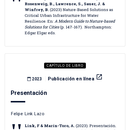
Rosenweig, B., Lawrence, S., Sauer, J. &
Winfrey, B.
(2023) Nature-Based Solutions as
Critical Urban Infrastructure for Water
Resilience. En:
A Modern Guide to Nature-based
Solutions for Cities
(p. 147-167). Northampton:
Edgar Elgar eds.
CAPÍTULO DE LIBRO
launch
Publicación en línea
2023
Presentación
Felipe Link Lazo
Link, F & Marín-Toro, A.
(2023). Presentación.