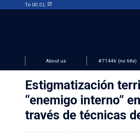
launch
To UC.CL
INSTITUTO DE ESTUDIOS URBANOS
Y TERRITORIALES
About us
#71446 (no title)
FACULTAD DE ARQUITECTURA, DISEÑO Y ESTUDIOS URBA
Estigmatización terri
“enemigo interno” en 
través de técnicas d