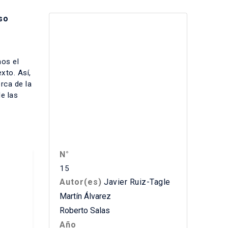
so
mos el
xto. Así,
rca de la
de las
N°
15
Autor(es)
Javier Ruiz-Tagle
Martín Álvarez
Roberto Salas
Año