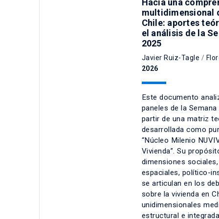
Hacia una compre
multidimensional d
Chile: aportes teó
el análisis de la 
2025
Javier Ruiz-Tagle
/
Flo
2026
Este documento anali
paneles de la Semana 
partir de una matriz t
desarrollada como pun
“Núcleo Milenio NUVIV
Vivienda”. Su propósi
dimensiones sociales,
espaciales, político-in
se articulan en los d
sobre la vivienda en 
unidimensionales medi
estructural e integra