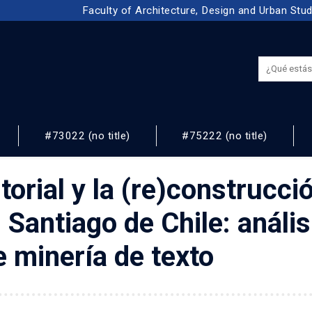
Faculty of Architecture, Design and Urban Stu
#73022 (no title)
#75222 (no title)
NOS
torial y la (re)construcció
Santiago de Chile: anális
e minería de texto