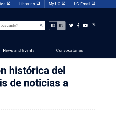
launch
launch
launch
launch
dies
Libraries
My UC
UC Email
¿Qué estás buscando?
ES
EN
News and Events
Convocatorias
n histórica del
is de noticias a