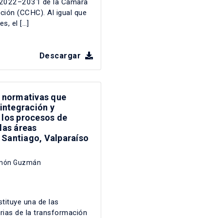
e 2022–2031 de la Cámara
ción (CCHC). Al igual que
s, el […]
Descargar
normativas que
integración y
 los procesos de
 las áreas
 Santiago, Valparaíso
món Guzmán
stituye una de las
ias de la transformación