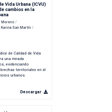
de Vida Urbana (ICVU)
de cambios en la
bana
l Moreno
/
/
Karina San Martín
/
dice de Calidad de Vida
ra una mirada
os, evidenciando
rechas territoriales en el
vicios urbanos.
Descargar