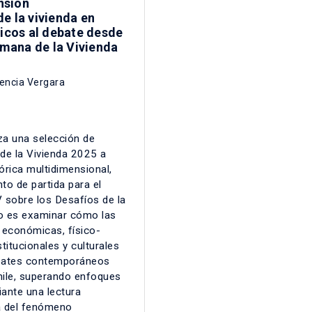
nsión
e la vivienda en
ricos al debate desde
Semana de la Vivienda
rencia Vergara
za una selección de
de la Vivienda 2025 a
eórica multidimensional,
to de partida para el
 sobre los Desafíos de la
to es examinar cómo las
 económicas, físico-
stitucionales y culturales
ebates contemporáneos
Chile, superando enfoques
ante una lectura
da del fenómeno