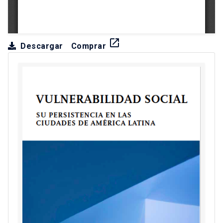
launch
Descargar
Comprar