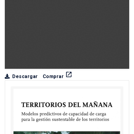
launch
Descargar
Comprar