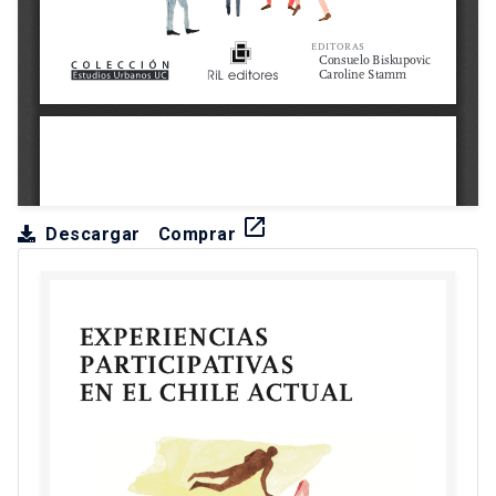
launch
Descargar
Comprar