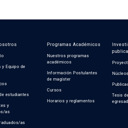
osotros
Programas Académicos
Invest
public
uto
Nuestros programas
académicos
Proyect
n y Equipo de
n
Información Postulantes
Núcleos
de magíster
cos
Publica
Cursos
de estudiantes
Tesis d
Horarios y reglamentos
egresa
tes y
os/as
raduados/as