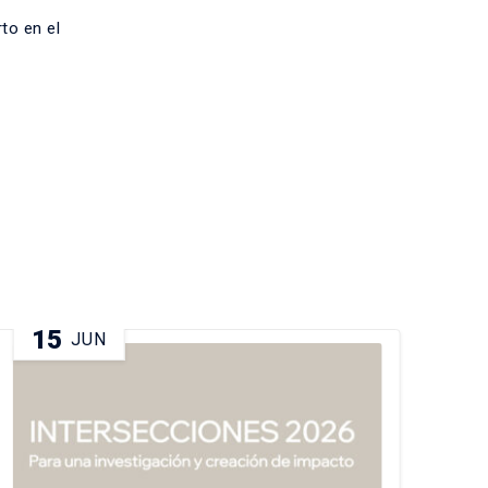
to en el
15
2
JUN