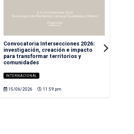
Convocatoria Intersecciones 2026:
Pre
investigación, creación e impacto
his
para transformar territorios y
Fer
comunidades
INTERNACIONAL
IN
15/06/2026
11:59 pm
21
Sa
Cam