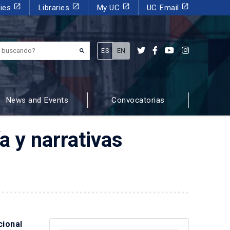
launch
launch
launch
launch
dies
Libraries
My UC
UC Email
¿Qué estás buscando?
ES
EN
News and Events
Convocatorias
a y narrativas
cional