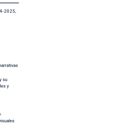
024-2025,
arrativas
y su
les y
y
visuales