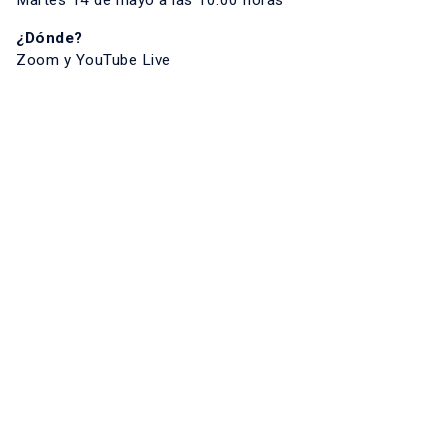
Martes 14 de mayo a las 10:00 horas
¿Dónde?
Zoom y YouTube Live