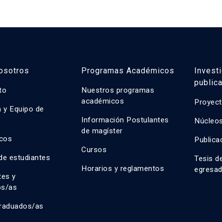
osotros
Programas Académicos
Invest
public
uto
Nuestros programas
académicos
Proyect
n y Equipo de
n
Información Postulantes
Núcleos
de magíster
cos
Publica
Cursos
de estudiantes
Tesis d
Horarios y reglamentos
egresa
tes y
os/as
raduados/as