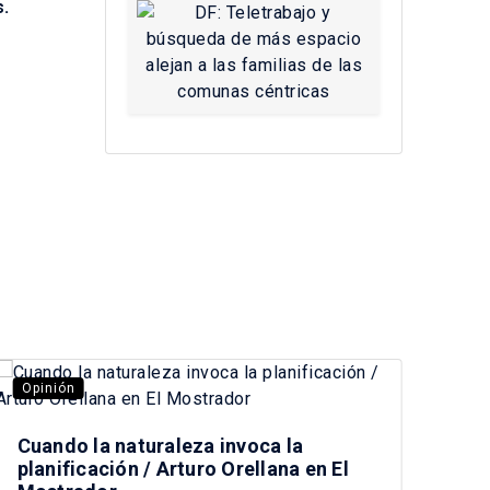
.
Opinión
Opi
Cuando la naturaleza invoca la
Pre
planificación / Arturo Orellana en El
Tag