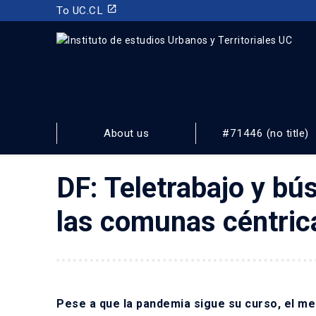
launch
To UC.CL
INSTITUTO DE ESTUDIOS URBANOS
Y TERRITORIALES
About us
#71446 (no title)
FACULTAD DE ARQUITECTURA, DISEÑO Y ESTUDIOS URBA
DF: Teletrabajo y bú
las comunas céntric
Pese a que la pandemia sigue su curso, el me