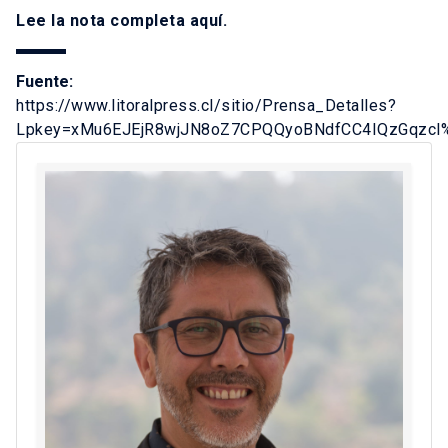
Lee la nota completa
aquí
.
Fuente:
https://www.litoralpress.cl/sitio/Prensa_Detalles?
Lpkey=xMu6EJEjR8wjJN8oZ7CPQQyoBNdfCC4IQzGqzc