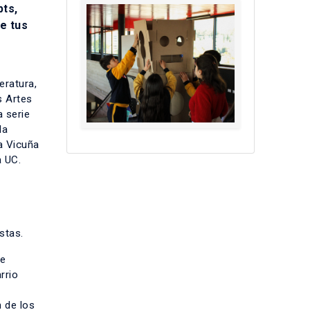
ts,
e tus
eratura,
s Artes
a serie
la
a Vicuña
a UC.
istas.
se
rrio
 de los