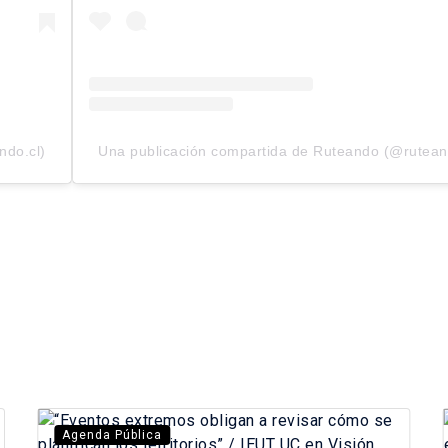
ndo.cl)
Una publicación compartida de Ruteando (@rutean
Agenda Pública