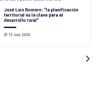
José Luis Romero: “la planificación
territorial es la clave para el
Pla
desarrollo rural”
inv
Ur
13 July, 2026
2