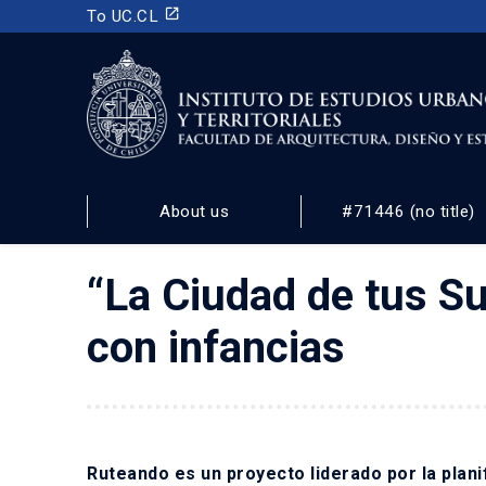
launch
To UC.CL
INSTITUTO DE ESTUDIOS URBANOS
Y TERRITORIALES
About us
#71446 (no title)
FACULTAD DE ARQUITECTURA, DISEÑO Y ESTUDIOS
“La Ciudad de tus S
con infancias
Ruteando es un proyecto liderado por la plan