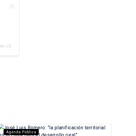
do.cl)
Agenda Pública
Diá