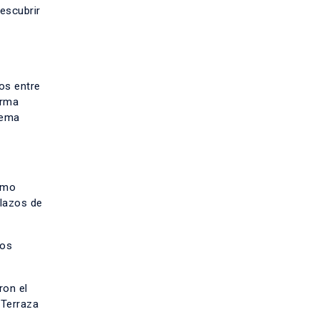
escubrir
os entre
irma
tema
ismo
 lazos de
ros
ron el
 Terraza