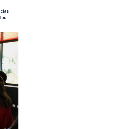
ncias
 los