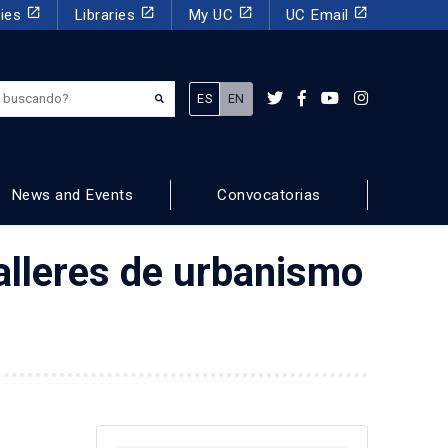
launch
launch
launch
launch
dies
Libraries
My UC
UC Email
¿Qué estás buscando?
ES
EN
News and Events
Convocatorias
alleres de urbanismo