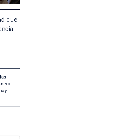
dad que
encia
las
anera
 hay