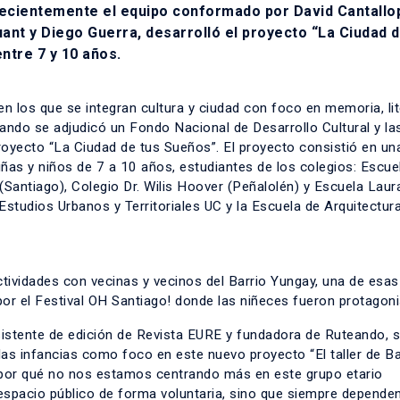
ecientemente el equipo conformado por David Cantallop
uant y Diego Guerra, desarrolló el proyecto “La Ciudad d
ntre 7 y 10 años.
n los que se integran cultura y ciudad con foco en memoria, lit
ando se adjudicó un Fondo Nacional de Desarrollo Cultural y la
royecto “La Ciudad de tus Sueños”. El proyecto consistió en un
niñas y niños de 7 a 10 años, estudiantes de los colegios: Escue
Santiago), Colegio Dr. Wilis Hoover (Peñalolén) y Escuela Laur
 Estudios Urbanos y Territoriales UC y la Escuela de Arquitectur
tividades con vecinas y vecinos del Barrio Yungay, una de esas
por el Festival OH Santiago! donde las niñeces fueron protagon
sistente de edición de Revista EURE y fundadora de Ruteando, 
 las infancias como foco en este nuevo proyecto “El taller de Ba
 por qué no nos estamos centrando más en este grupo etario
 espacio público de forma voluntaria, sino que siempre dependen