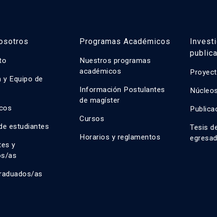
osotros
Programas Académicos
Invest
public
uto
Nuestros programas
académicos
Proyect
n y Equipo de
n
Información Postulantes
Núcleos
de magíster
cos
Publica
Cursos
de estudiantes
Tesis d
Horarios y reglamentos
egresa
tes y
os/as
raduados/as