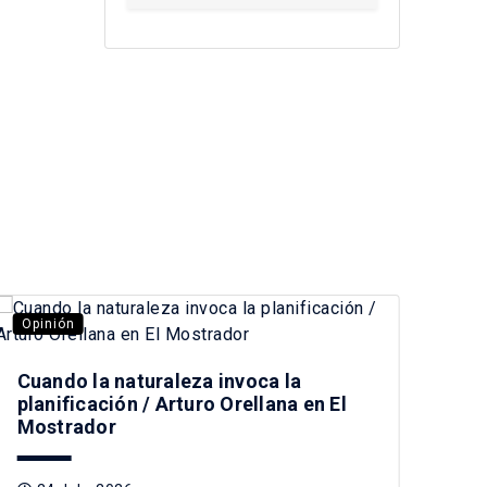
Opinión
Opi
Cuando la naturaleza invoca la
Pre
planificación / Arturo Orellana en El
Tag
Mostrador
2