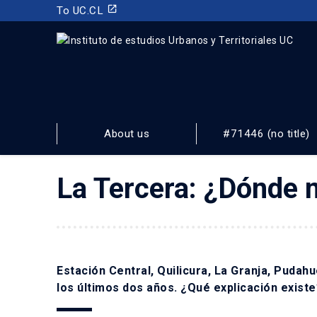
launch
To UC.CL
INSTITUTO DE ESTUDIOS URBANOS
Y TERRITORIALES
About us
#71446 (no title)
FACULTAD DE ARQUITECTURA, DISEÑO Y ESTUDIOS URBA
La Tercera: ¿Dónde m
Estación Central, Quilicura, La Granja, Pudah
los últimos dos años. ¿Qué explicación existe