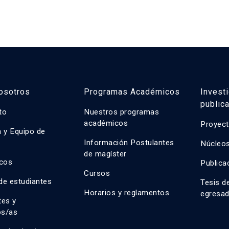
osotros
Programas Académicos
Invest
public
uto
Nuestros programas
académicos
Proyect
n y Equipo de
n
Información Postulantes
Núcleos
de magíster
cos
Publica
Cursos
de estudiantes
Tesis d
Horarios y reglamentos
egresa
tes y
os/as