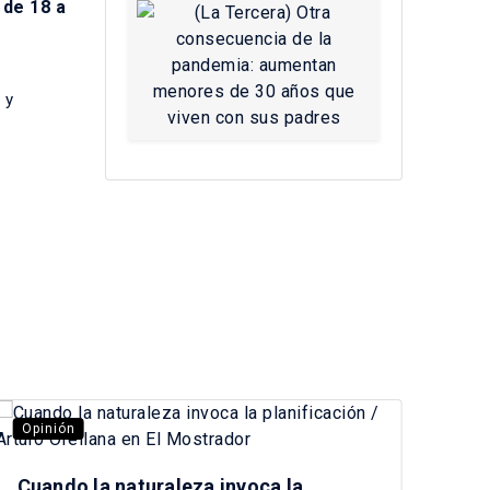
 de 18 a
 y
Opinión
Opi
Cuando la naturaleza invoca la
Pre