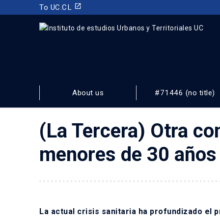
launch
To UC.CL
INSTITUTO DE ESTUDIOS URBANOS
Y TERRITORIALES
About us
#71446 (no title)
FACULTAD DE ARQUITECTURA, DISEÑO Y ESTUDIOS URBA
(La Tercera) Otra c
menores de 30 años 
La actual crisis sanitaria ha profundizado el