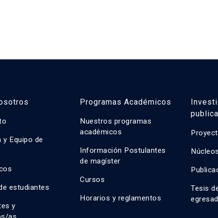
osotros
Programas Académicos
Invest
public
uto
Nuestros programas
académicos
Proyect
n y Equipo de
n
Información Postulantes
Núcleos
de magíster
cos
Publica
Cursos
de estudiantes
Tesis d
Horarios y reglamentos
egresa
tes y
os/as