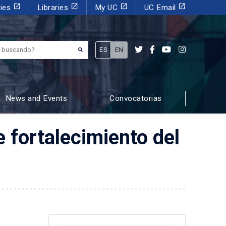
launch
launch
launch
launch
dies
Libraries
My UC
UC Email
¿Qué estás buscando?
ES
EN
News and Events
Convocatorias
 fortalecimiento del