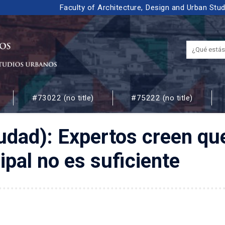
Faculty of Architecture, Design and Urban Stu
#73022 (no title)
#75222 (no title)
 URBANOS
udad): Expertos creen que
al no es suficiente