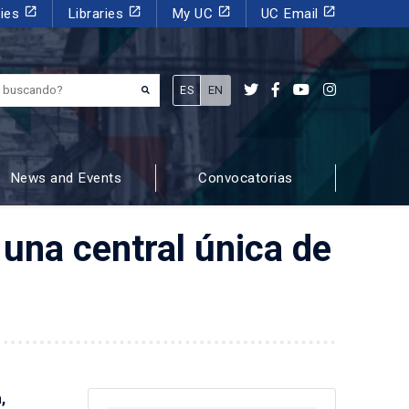
launch
launch
launch
launch
dies
Libraries
My UC
UC Email
¿Qué estás buscando?
ES
EN
News and Events
Convocatorias
 una central única de
,