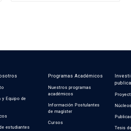
osotros
Programas Académicos
Invest
public
uto
Nuestros programas
académicos
Proyect
n y Equipo de
n
Información Postulantes
Núcleos
de magíster
cos
Publica
Cursos
de estudiantes
Tesis d