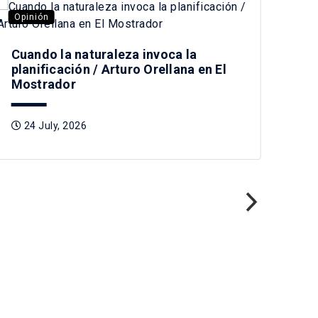
Opinión
Opi
Cuando la naturaleza invoca la
planificación / Arturo Orellana en El
Mostrador
24 July, 2026
Pre
Tag
2