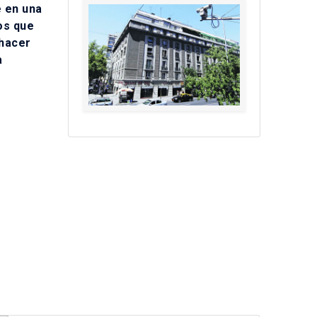
 en una
os que
 hacer
a