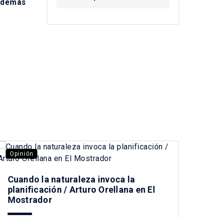
 además
Opinión
Opi
Cuando la naturaleza invoca la
Pre
planificación / Arturo Orellana en El
Tag
Mostrador