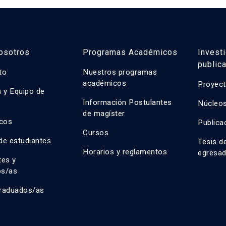
osotros
Programas Académicos
Invest
public
uto
Nuestros programas
académicos
Proyect
n y Equipo de
n
Información Postulantes
Núcleos
de magíster
cos
Publica
Cursos
de estudiantes
Tesis d
Horarios y reglamentos
egresa
tes y
os/as
raduados/as