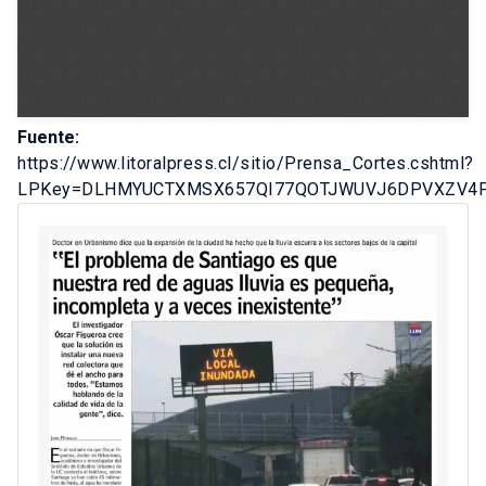
Fuente:
https://www.litoralpress.cl/sitio/Prensa_Cortes.cshtml?
LPKey=DLHMYUCTXMSX657QI77QOTJWUVJ6DPVXZV4P