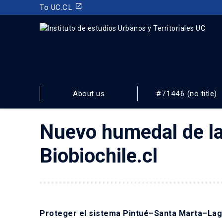
launch
To UC.CL
INSTITUTO DE ESTUDIOS URBANOS
Y TERRITORIALES
About us
#71446 (no title)
FACULTAD DE ARQUITECTURA, DISEÑO Y ESTUDIOS URBA
Nuevo humedal de la
Biobiochile.cl
Proteger el sistema Pintué–Santa Marta–Lagun