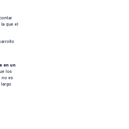
contar
la que el
arrollo
e en un
ue los
a no es
 largo