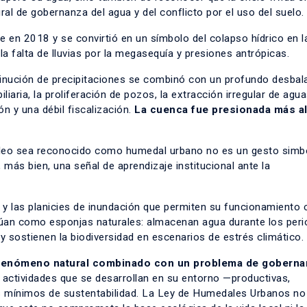
al de gobernanza del agua y del conflicto por el uso del suelo.
en 2018 y se convirtió en un símbolo del colapso hídrico en l
la falta de lluvias por la megasequía y presiones antrópicas.
isminución de precipitaciones se combinó con un profundo desba
iaria, la proliferación de pozos, la extracción irregular de agu
ón y una débil fiscalización.
La cuenca fue presionada más al
eo sea reconocido como humedal urbano no es un gesto simbó
 más bien, una señal de aprendizaje institucional ante la
s y las planicies de inundación que permiten su funcionamiento
úan como esponjas naturales: almacenan agua durante los per
 y sostienen la biodiversidad en escenarios de estrés climático.
 fenómeno natural combinado con un problema de goberna
s actividades que se desarrollan en su entorno —productivas,
rios mínimos de sustentabilidad. La Ley de Humedales Urbanos no