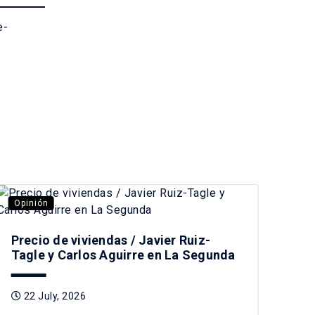
e-
Opinión
Opi
Precio de viviendas / Javier Ruiz-
Des
Tagle y Carlos Aguirre en La Segunda
no 
22 July, 2026
1