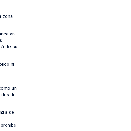
a zona
lance en
as
lá de su
lico ni
 como un
iodos de
nza del
 prohíbe