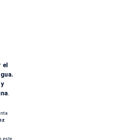
 el
agua.
 y
una
.
anta
ez
n este