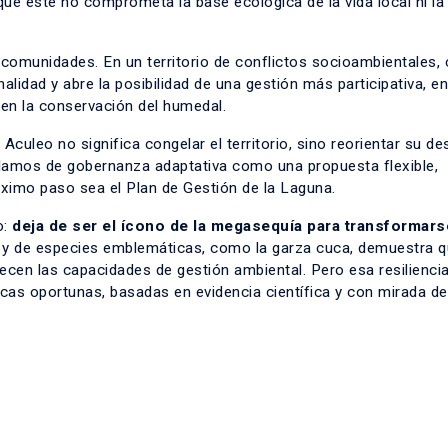
 que este no comprometa la base ecológica de la vida local ni la
comunidades. En un territorio de conflictos socioambientales, 
idad y abre la posibilidad de una gestión más participativa, en 
 en la conservación del humedal.
uleo no significa congelar el territorio, sino reorientar su des
blamos de gobernanza adaptativa como una propuesta flexible,
róximo paso sea el Plan de Gestión de la Laguna.
o:
deja de ser el ícono de la megasequía para transformars
a y de especies emblemáticas, como la garza cuca, demuestra q
lecen las capacidades de gestión ambiental. Pero esa resilienci
cas oportunas, basadas en evidencia científica y con mirada de