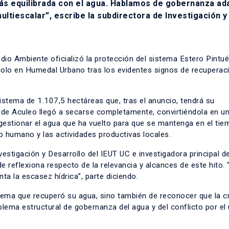
más equilibrada con el agua. Hablamos de gobernanza ad
ultiescalar”, escribe la subdirectora de Investigación y
edio Ambiente oficializó la protección del sistema Estero Pintué
dolo en Humedal Urbano tras los evidentes signos de recuperac
istema de 1.107,5 hectáreas que, tras el anuncio, tendrá su
 de Aculeo llegó a secarse completamente, convirtiéndola en u
 gestionar el agua que ha vuelto para que se mantenga en el tie
humano y las actividades productivas locales.
nvestigación y Desarrollo del IEUT UC e investigadora principal de
 reflexiona respecto de la relevancia y alcances de este hito.
ta la escasez hídrica”, parte diciendo.
tema que recuperó su agua, sino también de reconocer que la cr
blema estructural de gobernanza del agua y del conflicto por el