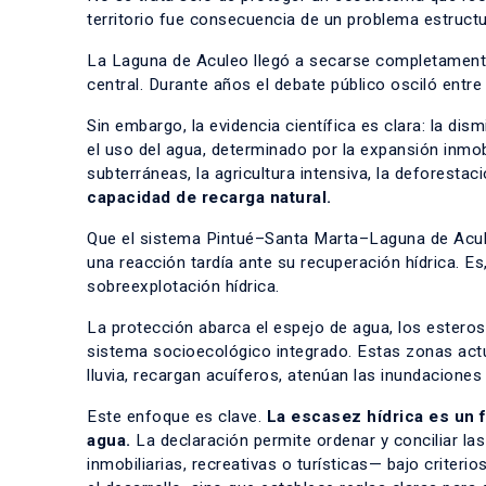
territorio fue consecuencia de un problema estructur
La Laguna de Aculeo llegó a secarse completamente 
central. Durante años el debate público osciló entre 
Sin embargo, la evidencia científica es clara: la d
el uso del agua, determinado por la expansión inmobil
subterráneas, la agricultura intensiva, la deforestaci
capacidad de recarga natural.
Que el sistema Pintué–Santa Marta–Laguna de Acul
una reacción tardía ante su recuperación hídrica. Es,
sobreexplotación hídrica.
La protección abarca el espejo de agua, los estero
sistema socioecológico integrado. Estas zonas act
lluvia, recargan acuíferos, atenúan las inundaciones
Este enfoque es clave.
La escasez hídrica es un
agua.
La declaración permite ordenar y conciliar la
inmobiliarias, recreativas o turísticas— bajo crite