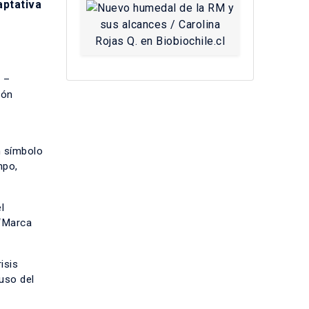
aptativa
 –
ión
n símbolo
mpo,
l
 “Marca
isis
 uso del