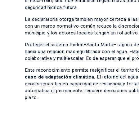
el desarrollo, sino que establece reglas claras para
seguridad hídrica futura.
La declaratoria otorga también mayor certeza a las 
con un marco normativo común reduce la discrecional
municipio y los actores locales tengan un rol activo
Proteger el sistema Pintué–Santa Marta–Laguna de Ac
hacia una relación más equilibrada con el agua. Ha
colaborativa y multiescalar. Es de esperar que el p
Este reconocimiento permite resignificar el territori
caso de adaptación climática.
El retorno del agu
ecosistemas tienen capacidad de resiliencia y forta
automática ni permanente: requiere decisiones públi
plazo.