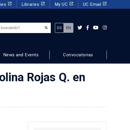
launch
launch
launch
launch
dies
Libraries
My UC
UC Email
¿Qué estás buscando?
ES
EN
News and Events
Convocatorias
lina Rojas Q. en