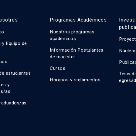
osotros
Programas Académicos
Invest
public
uto
Nuestros programas
académicos
Proyect
n y Equipo de
n
Información Postulantes
Núcleos
de magíster
cos
Publica
Cursos
de estudiantes
Tesis d
Horarios y reglamentos
egresa
tes y
os/as
raduados/as