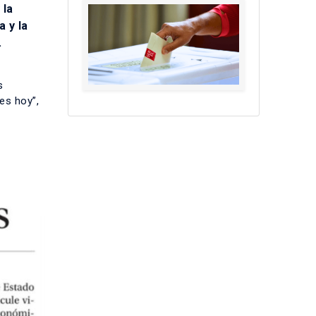
 la
a y la
.
s
es hoy”,