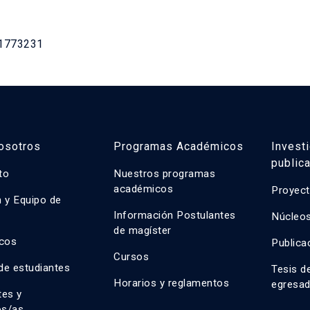
.1773231
osotros
Programas Académicos
Invest
public
uto
Nuestros programas
académicos
Proyect
n y Equipo de
n
Información Postulantes
Núcleos
de magíster
cos
Publica
Cursos
de estudiantes
Tesis d
Horarios y reglamentos
egresa
tes y
os/as