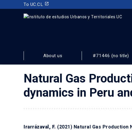
launch
To UC.CL
INSTITUTO DE ESTUDIOS URBANOS
Y TERRITORIALES
About us
#71446 (no title)
FACULTAD DE ARQUITECTURA, DISEÑO Y ESTUDIOS URBA
Natural Gas Product
dynamics in Peru and
Irarrázaval, F.
(2021) Natural Gas Production 