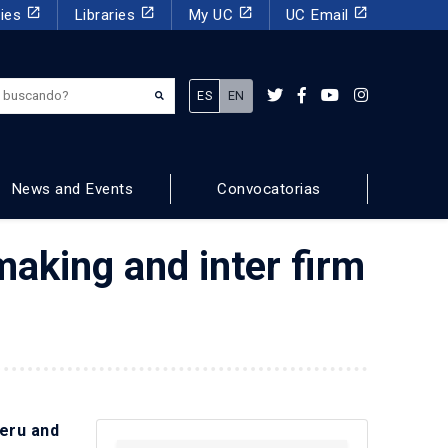
launch
launch
launch
launch
dies
Libraries
My UC
UC Email
¿Qué estás buscando?
ES
EN
News and Events
Convocatorias
aking and inter firm
eru and