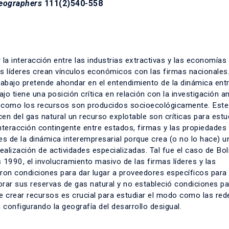
Geographers
111(2)540-558
a interacción entre las industrias extractivas y las economías 
s líderes crean vínculos económicos con las firmas nacionales
rabajo pretende ahondar en el entendimiento de la dinámica ent
ajo tiene una posición crítica en relación con la investigación an
 como los recursos son producidos socioecológicamente. Este 
n del gas natural un recurso explotable son críticas para estud
 interacción contingente entre estados, firmas y las propiedades
nes de la dinámica interempresarial porque crea (o no lo hace) u
alización de actividades especializadas. Tal fue el caso de Bol
 1990, el involucramiento masivo de las firmas líderes y las
aron condiciones para dar lugar a proveedores específicos para 
lorar sus reservas de gas natural y no estableció condiciones pa
e crear recursos es crucial para estudiar el modo como las red
n configurando la geografía del desarrollo desigual.