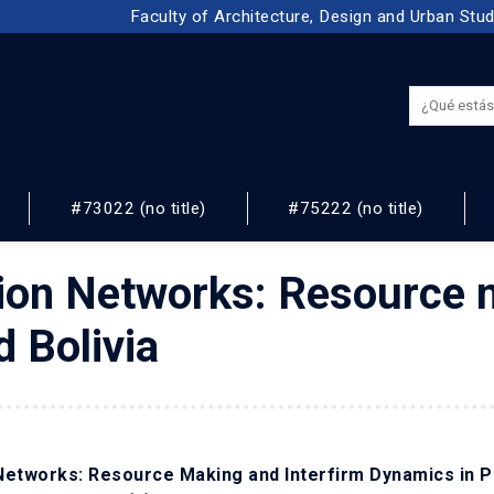
Faculty of Architecture, Design and Urban Stu
#73022 (no title)
#75222 (no title)
NOS
ion Networks: Resource m
 Bolivia
Networks: Resource Making and Interfirm Dynamics in P