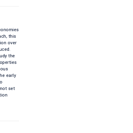
economies
ch, this
tion over
uced.
tudy the
roperties
uous
he early
to
 not set
tion